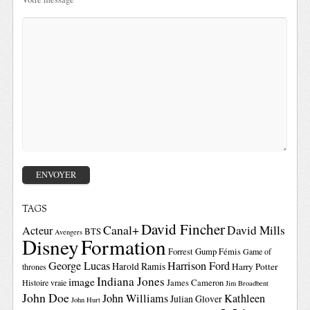
TAGS
David Fincher
Canal+
David Mills
Acteur
BTS
Avengers
Disney
Formation
Forrest Gump
Fémis
Game of
George Lucas
Harrison Ford
Harold Ramis
Harry Potter
thrones
Indiana Jones
image
Histoire vraie
James Cameron
Jim Broadbent
John Doe
John Williams
Kathleen
Julian Glover
John Hurt