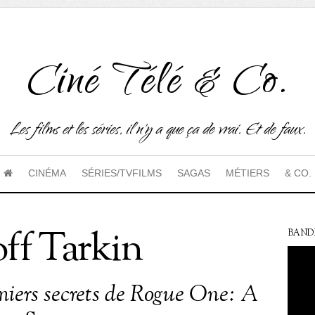
Ciné Télé & Co.
Les films et les séries, il n'y a que ça de vrai. Et de faux.
CINÉMA
SÉRIES/TVFILMS
SAGAS
MÉTIERS
& CO.
ff Tarkin
BAND
miers secrets de Rogue One: A