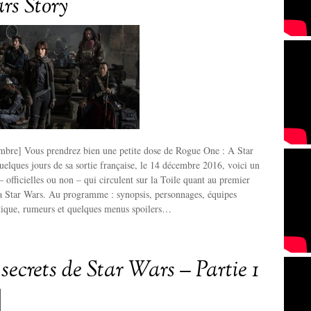
rs Story
bre] Vous prendrez bien une petite dose de Rogue One : A Star
elques jours de sa sortie française, le 14 décembre 2016, voici un
– officielles ou non – qui circulent sur la Toile quant au premier
ga Star Wars. Au programme : synopsis, personnages, équipes
stique, rumeurs et quelques menus spoilers…
secrets de Star Wars – Partie 1