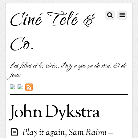
Ciné Télé &
Co.
Les films et les séries, il n'y a que ça de vrai. Et de
faux.
John Dykstra
Play it again, Sam Raimi –