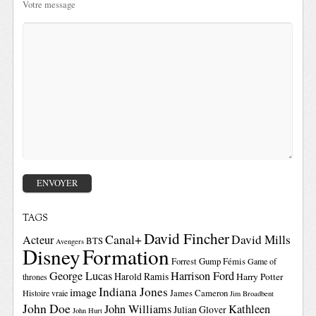
Votre message
TAGS
David Fincher
Canal+
David Mills
Acteur
BTS
Avengers
Disney
Formation
Forrest Gump
Fémis
Game of
George Lucas
Harrison Ford
Harold Ramis
Harry Potter
thrones
Indiana Jones
image
Histoire vraie
James Cameron
Jim Broadbent
John Doe
John Williams
Kathleen
Julian Glover
John Hurt