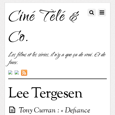
Ciné Télé &
Co.
Les films et les séries, il n'y a que ça de vrai. Et de
faux.
Lee Tergesen
Tony Curran : « Defiance