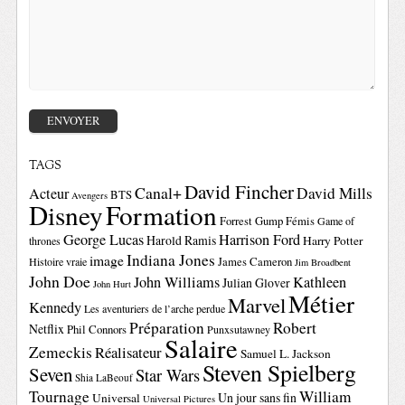
TAGS
David Fincher
Canal+
David Mills
Acteur
BTS
Avengers
Disney
Formation
Forrest Gump
Fémis
Game of
George Lucas
Harrison Ford
Harold Ramis
Harry Potter
thrones
Indiana Jones
image
Histoire vraie
James Cameron
Jim Broadbent
John Doe
John Williams
Kathleen
Julian Glover
John Hurt
Métier
Marvel
Kennedy
Les aventuriers de l’arche perdue
Préparation
Robert
Netflix
Phil Connors
Punxsutawney
Salaire
Zemeckis
Réalisateur
Samuel L. Jackson
Steven Spielberg
Seven
Star Wars
Shia LaBeouf
Tournage
William
Un jour sans fin
Universal
Universal Pictures