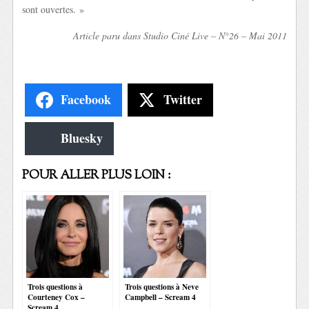
sont ouvertes. »
Article paru dans Studio Ciné Live – N°26 – Mai 2011
Facebook
Twitter
Bluesky
POUR ALLER PLUS LOIN :
Trois questions à
Trois questions à Neve
Courteney Cox –
Campbell – Scream 4
Scream 4