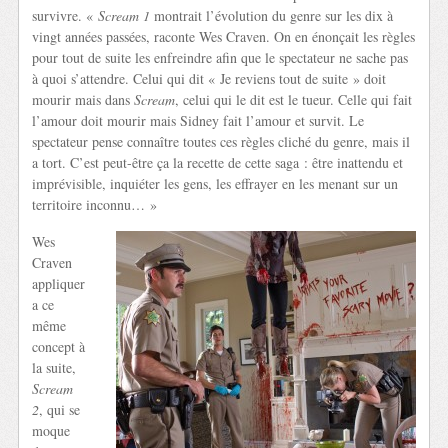
survivre. «
Scream 1
montrait l’évolution du genre sur les dix à
vingt années passées, raconte Wes Craven. On en énonçait les règles
pour tout de suite les enfreindre afin que le spectateur ne sache pas
à quoi s’attendre. Celui qui dit « Je reviens tout de suite » doit
mourir mais dans
Scream
, celui qui le dit est le tueur. Celle qui fait
l’amour doit mourir mais Sidney fait l’amour et survit. Le
spectateur pense connaître toutes ces règles cliché du genre, mais il
a tort. C’est peut-être ça la recette de cette saga : être inattendu et
imprévisible, inquiéter les gens, les effrayer en les menant sur un
territoire inconnu… »
Wes
Craven
appliquer
a ce
même
concept à
la suite,
Scream
2
, qui se
moque