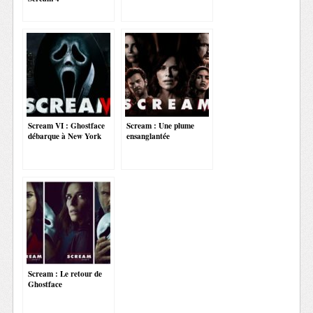
Scream VI : Ghostface
Scream : Une plume
débarque à New York
ensanglantée
Scream : Le retour de
Ghostface