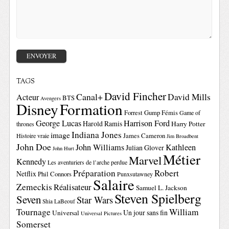
TAGS
David Fincher
Canal+
David Mills
Acteur
BTS
Avengers
Disney
Formation
Forrest Gump
Fémis
Game of
George Lucas
Harrison Ford
Harold Ramis
Harry Potter
thrones
Indiana Jones
image
Histoire vraie
James Cameron
Jim Broadbent
John Doe
John Williams
Kathleen
Julian Glover
John Hurt
Métier
Marvel
Kennedy
Les aventuriers de l’arche perdue
Préparation
Robert
Netflix
Phil Connors
Punxsutawney
Salaire
Zemeckis
Réalisateur
Samuel L. Jackson
Steven Spielberg
Seven
Star Wars
Shia LaBeouf
Tournage
William
Un jour sans fin
Universal
Universal Pictures
Somerset