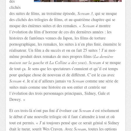
des
clichés
des suites de films, au troisième épisode,
Scream 3
, qui se moque
des clichés des trilogies de films, et au quatrième chapitre qui se
moque des énièmes suites et des remakes. «
Scream 4
montre
l’évolution du film d’horreur de ces dix dernières années : les
histoires de fantômes venues du Japon, les films de torture
pornographique, les remakes, les suites à n’en plus finir, énumère le
réalisateur. Un film a du succès et on en fait 25 suites ! J’ai moi-
même produit deux remakes de mes propres films (
La dernière
maison sur la gauche
et
La Colline a des yeux
).
Scream 4
se moque
de tout ça. Je sens que les spectateurs s’ennuient et qu’il est temps
pour quelque chose de nouveau et de différent. C’est le cas avec
Scream 4
. Je n’ai d’ailleurs jamais vu
Scream
comme une série de
suites mais comme une histoire en son entier et centrée sur
l’évolution des trois personnages principaux, Sidney, Gale et
Dewey. »
Et ces trois-là n’ont pas fini d’évoluer car
Scream 4
est résolument
le début d’une nouvelle trilogie où il faut s’attendre à tout et où
tout est permis. « J’ai toujours pensé que ce serait génial si Sidney
était le tueur, sourit Wes Craven. Avec
Scream
, toutes les options