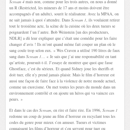
Scream 4
mais non, comme pour les trois autres, on nous a donné
un R (Restricted, les mineurs de 17 ans et moins doivent être
accompagnés d’un adulte), sourit le réalisateur. Avec la MPAA, on
ne sait jamais à quoi s’attendre. Dans
Scream 1
, ils voulaient retirer
tout le troisième acte, la scène de la cuisine où les deux tueurs se
poignardent l’un l’autre. Bob Weinstein [un des producteurs,
NDLR] a dû leur expliquer que c’était une comédie pour les faire
changer d’avis ! Ils m’ont quand même fait couper un plan où le
sang coule trop selon eux. » Wes Craven a utilisé 190 litres de faux
sang dans
Scream 1
… « Je sais que j’ai une responsabilité en tant
qu’artiste, poursuit-t-il. J’essaye de montrer que quoi que fasse
Ghostface, c’est du sérieux. Et quand Sidney joue les sheriffs et
doit tuer, elle n’y prend jamais plaisir. Mais le film d’horreur est
aussi une façon de faire face à la violence de notre monde actuel,
comme un exorcisme. On met toutes les peurs du monde dans un
environnement contrôlé et on ajoute un héros qui va vaincre ces
peurs. »
Et dans le cas des
Scream
, en rire et faire rire. En 1996,
Scream 1
redonne un coup de jeune au film d’horreur en recyclant tous les
codes du genre pour mieux s’en amuser. Tueurs et victimes
connaissent les films d’horreur et s’en servent pour tuer ou