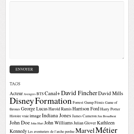
TAGS
David Fincher
Canal+
David Mills
Acteur
BTS
Avengers
Disney
Formation
Forrest Gump
Fémis
Game of
George Lucas
Harrison Ford
Harold Ramis
Harry Potter
thrones
Indiana Jones
image
Histoire vraie
James Cameron
Jim Broadbent
John Doe
John Williams
Kathleen
Julian Glover
John Hurt
Métier
Marvel
Kennedy
Les aventuriers de l’arche perdue