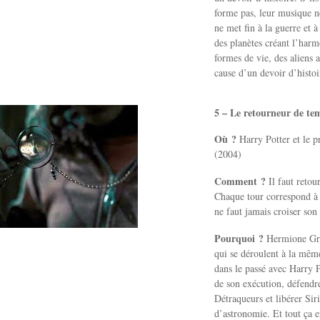
forme pas, leur musique ne 
ne met fin à la guerre et 
des planètes créant l’harmo
formes de vie, des aliens
cause d’un devoir d’hist
5 – Le retourneur de te
Où ?
Harry Potter et le 
(2004)
Comment ?
Il faut retou
Chaque tour correspond à 
ne faut jamais croiser son
Pourquoi ?
Hermione Gran
qui se déroulent à la mêm
dans le passé avec Harry 
de son exécution, défendr
Détraqueurs et libérer Sir
d’astronomie. Et tout ça en