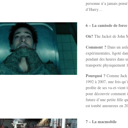
personne n’a jamais pensé 
d’Harry…
6 – La camisole de force
Où?
The Jacket de John 
Comment ?
Dans un asile
expérimentales, ligoté da
pendant des heures dans un
transporte physiquement 15
Pourquoi ?
Comme Jack S
1992 à 2007, une fois qu’
profite de ses va-et-vient
pour découvrir comment il
future d’une petite fille q
est tombé amoureux en 20
7 – La macmobile