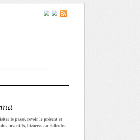
néma
ter le passé, revoir le présent et
lus inventifs, bizarres ou ridicules.