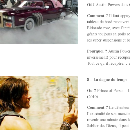
Où?
Austin Powers dans 
Comment ?
Il faut appuy
tableau de bord recouvert 
Eldorado rose, avec l’inté
géants toujours en poils r
ses super suspensions et b
Pourquoi ?
Austin Powers
inversement) pour récupé
Tout ce qu’il récupère, c’
8 – La dague du temps
Ou ?
Prince of Persia – 
(2010)
Comment ?
Le détenteur 
l’extrémité de son manche 
revenir une minute dans le
Sablier des Dieux, il peut