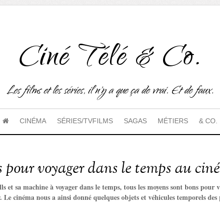
Ciné Télé & Co.
Les films et les séries, il n'y a que ça de vrai. Et de faux.
CINÉMA
SÉRIES/TVFILMS
SAGAS
MÉTIERS
& CO.
ts pour voyager dans le temps au ci
s et sa machine à voyager dans le temps, tous les moyens sont bons pour visi
r. Le cinéma nous a ainsi donné quelques objets et véhicules temporels des p