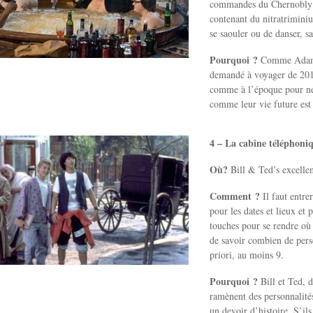
commandes du Chernobly (
contenant du nitratriminiu
se saouler ou de danser, sau
Pourquoi ?
Comme Adam, 
demandé à voyager de 2010
comme à l’époque pour ne 
comme leur vie future es
4 – La cabine téléphoni
Où?
Bill & Ted’s excelle
Comment ?
Il faut entre
pour les dates et lieux et
touches pour se rendre où 
de savoir combien de pers
priori, au moins 9.
Pourquoi ?
Bill et Ted, d
ramènent des personnalités
un devoir d’histoire. S’il