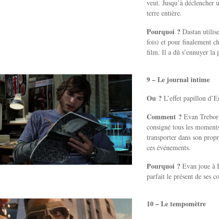
veut. Jusqu’à déclencher u
terre entière.
Pourquoi ?
Dastan utilise
fois) et pour finalement ch
film. Il a dû s’ennuyer la
9 – Le journal intime
Ou ?
L’effet papillon d’E
Comment ?
Evan Treborn 
consigné tous les moments 
transporter dans son propr
ces événements.
Pourquoi ?
Evan joue à D
parfait le présent de ses c
10 – Le tempomètre