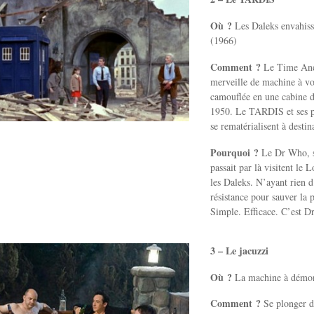
Où ?
Les Daleks envahiss
(1966)
Comment ?
Le Time And 
merveille de machine à vo
camouflée en une cabine d
1950. Le TARDIS et ses pa
se rematérialisent à destin
Pourquoi ?
Le Dr Who, sa 
passait par là visitent le 
les Daleks. N’ayant rien d’
résistance pour sauver la p
Simple. Efficace. C’est 
3 – Le jacuzzi
Où ?
La machine à démont
Comment ?
Se plonger da