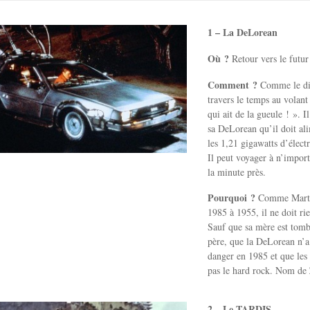
1 – La DeLorean
Où ?
Retour vers le futu
Comment ?
Comme le dit
travers le temps au volant
qui ait de la gueule ! ». I
sa DeLorean qu’il doit al
les 1,21 gigawatts d’élect
Il peut voyager à n’impor
la minute près.
Pourquoi ?
Comme Marty 
1985 à 1955, il ne doit rie
Sauf que sa mère est tomb
père, que la DeLorean n’a
danger en 1985 et que les 
pas le hard rock. Nom de
2 – Le TARDIS