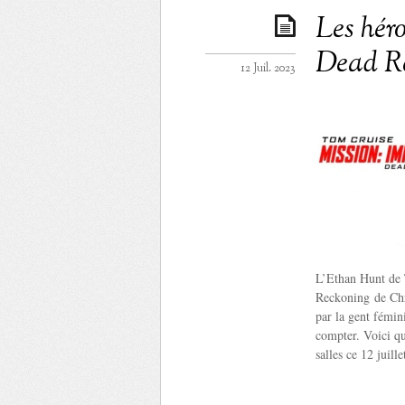
Les héro
Dead R
12 Juil. 2023
L’Ethan Hunt de 
Reckoning de Chri
par la gent fémin
compter. Voici qu
salles ce 12 juil