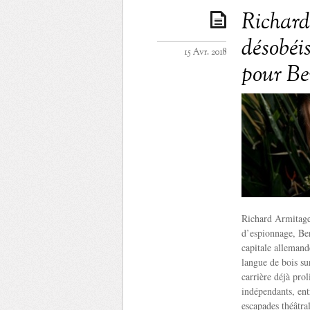
Richard
désobéi
15 Avr. 2018
pour Be
Richard Armitage 
d’espionnage, Ber
capitale allemand
langue de bois su
carrière déjà prol
indépendants, ent
escapades théâtra