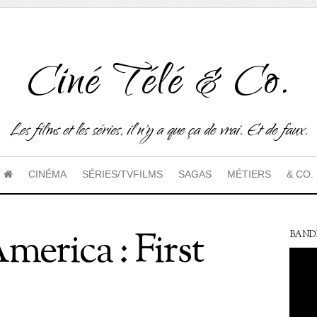
Ciné Télé & Co.
Les films et les séries, il n'y a que ça de vrai. Et de faux.
CINÉMA
SÉRIES/TVFILMS
SAGAS
MÉTIERS
& CO.
merica : First
BAND