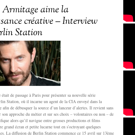
 Armitage aime la
ssance créative – Interview
rlin Station
était de passage à Paris pour présenter sa nouvelle série
lin Station, où il incarne un agent de la CIA envoyé dans la
e afin de débusquer la source d’un lanceur d’alertes. Il revient sans
r son approche du métier et sur ses choix – volontaires ou non – de
ifique alors qu’il navigue entre grosses productions et films
re grand écran et petite lucarne tout en s’octroyant quelques
les. La diffusion de Berlin Station commence ce 15 avril sur 13ème