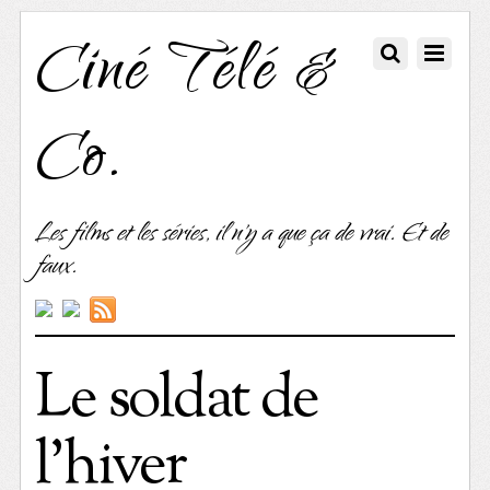
Ciné Télé &
Co.
Les films et les séries, il n'y a que ça de vrai. Et de
faux.
Le soldat de
l’hiver