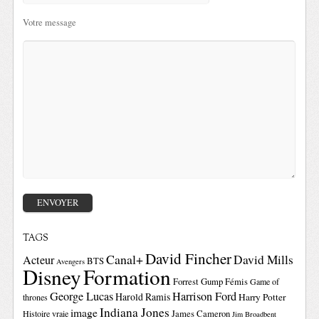
Votre message
TAGS
David Fincher
Canal+
David Mills
Acteur
BTS
Avengers
Disney
Formation
Forrest Gump
Fémis
Game of
George Lucas
Harrison Ford
Harold Ramis
Harry Potter
thrones
Indiana Jones
image
Histoire vraie
James Cameron
Jim Broadbent