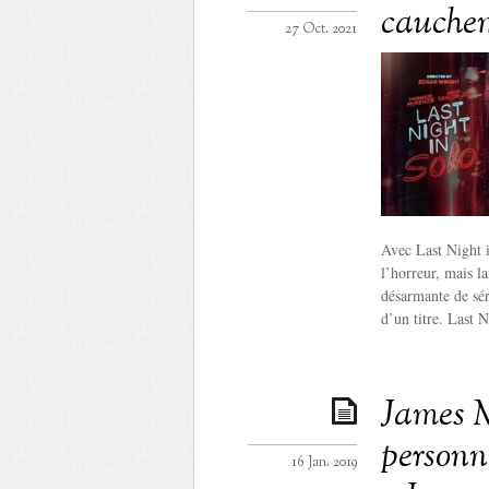
cauche
27 Oct. 2021
Avec Last Night 
l’horreur, mais l
désarmante de sér
d’un titre. Last N
James M
personna
16 Jan. 2019