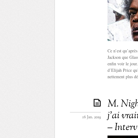
Ce n’est qu’aprè
Jackson que Glass
enfin voir le jour
d’Elijah Price qu’
nettement plus dét
M. Nigh
j’ai vr
16 Jan. 2019
– Inter