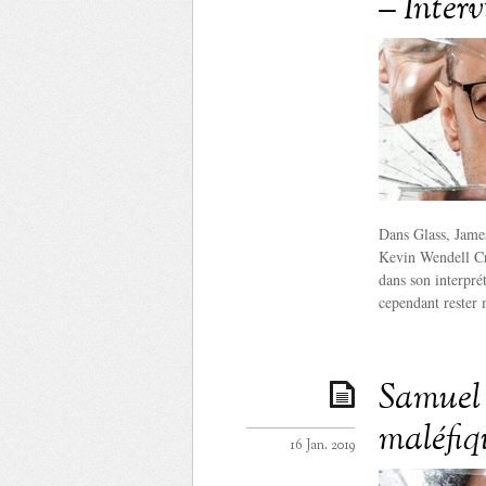
– Inter
Dans Glass, Jame
Kevin Wendell Cr
dans son interprét
cependant rester m
Samuel 
maléfiq
16 Jan. 2019