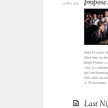
propose
23 Nov. 2022
Dans Le menu, des
dîner dans un des
Ralph Fiennes a c
voix. Le réalisat
qui rend hommage 
mêle satire de cl
ce 30 novembre.
Last Nig