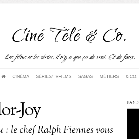
Ciné Télé & Co.
Les films et les séries, il n'y a que ça de vrai. Et de faux.
CINÉMA
SÉRIES/TVFILMS
SAGAS
MÉTIERS
& CO.
or-Joy
BAND
 : le chef Ralph Fiennes vous