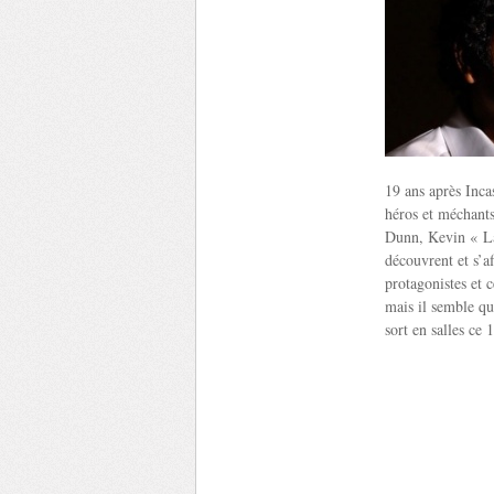
19 ans après Incas
héros et méchants
Dunn, Kevin « La
découvrent et s’af
protagonistes et 
mais il semble qu
sort en salles ce 