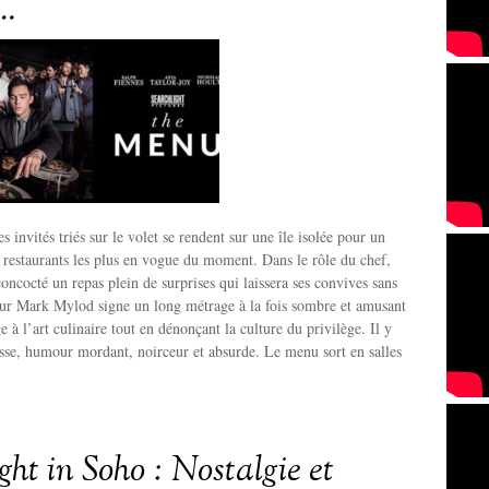
…
 invités triés sur le volet se rendent sur une île isolée pour un
 restaurants les plus en vogue du moment. Dans le rôle du chef,
oncocté un repas plein de surprises qui laissera ses convives sans
eur Mark Mylod signe un long métrage à la fois sombre et amusant
à l’art culinaire tout en dénonçant la culture du privilège. Il y
asse, humour mordant, noirceur et absurde. Le menu sort en salles
ht in Soho : Nostalgie et