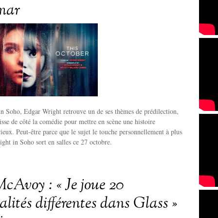
mar
in Soho, Edgar Wright retrouve un de ses thèmes de prédilection,
aisse de côté la comédie pour mettre en scène une histoire
ieux. Peut-être parce que le sujet le touche personnellement à plus
ight in Soho sort en salles ce 27 octobre.
cAvoy : « Je joue 20
lités différentes dans Glass »