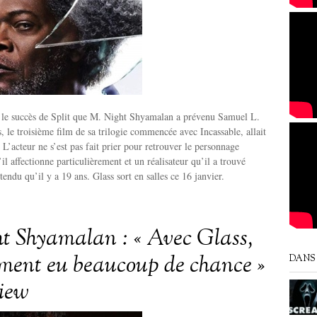
s le succès de Split que M. Night Shyamalan a prévenu Samuel L.
, le troisième film de sa trilogie commencée avec Incassable, allait
. L’acteur ne s’est pas fait prier pour retrouver le personnage
il affectionne particulièrement et un réalisateur qu’il a trouvé
endu qu’il y a 19 ans. Glass sort en salles ce 16 janvier.
t Shyamalan : « Avec Glass,
aiment eu beaucoup de chance »
DANS 
view