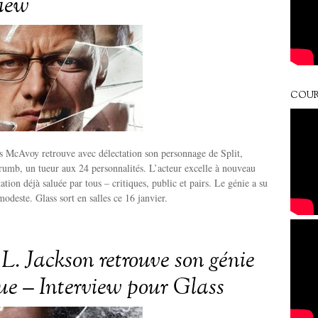
view
COUR
s McAvoy retrouve avec délectation son personnage de Split,
umb, un tueur aux 24 personnalités. L’acteur excelle à nouveau
ation déjà saluée par tous – critiques, public et pairs. Le génie a su
odeste. Glass sort en salles ce 16 janvier.
L. Jackson retrouve son génie
ue – Interview pour Glass