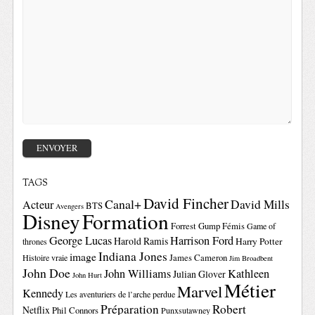
TAGS
David Fincher
Canal+
David Mills
Acteur
BTS
Avengers
Disney
Formation
Forrest Gump
Fémis
Game of
George Lucas
Harrison Ford
Harold Ramis
Harry Potter
thrones
Indiana Jones
image
Histoire vraie
James Cameron
Jim Broadbent
John Doe
John Williams
Kathleen
Julian Glover
John Hurt
Métier
Marvel
Kennedy
Les aventuriers de l’arche perdue
Préparation
Robert
Netflix
Phil Connors
Punxsutawney