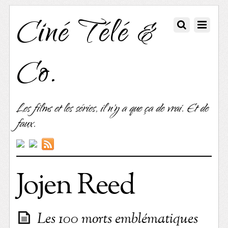
Ciné Télé &
Co.
Les films et les séries, il n'y a que ça de vrai. Et de
faux.
Jojen Reed
Les 100 morts emblématiques