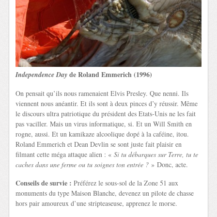
de Roland Emmerich (1996)
Independence Day
On pensait qu’ils nous ramenaient Elvis Presley. Que nenni. Ils
viennent nous anéantir. Et ils sont à deux pinces d’y réussir. Même
le discours ultra patriotique du président des Etats-Unis ne les fait
pas vaciller. Mais un virus informatique, si. Et un Will Smith en
rogne, aussi. Et un kamikaze alcoolique dopé à la caféine, itou.
Roland Emmerich et Dean Devlin se sont juste fait plaisir en
filmant cette méga attaque alien : «
Si tu débarques sur Terre, tu te
caches dans une ferme ou tu soignes ton entrée ?
» Donc, acte.
Conseils de survie :
Préférez le sous-sol de la Zone 51 aux
monuments du type Maison Blanche, devenez un pilote de chasse
hors pair amoureux d’une stripteaseuse, apprenez le morse.