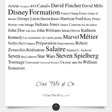
David Fincher
Canal+
David Mills
Acteur
BTS
Avengers
Disney
Formation
Forrest Gump
Fémis
Game of
George Lucas
Harrison Ford
Harold Ramis
Harry Potter
thrones
Indiana Jones
image
Histoire vraie
James Cameron
Jim Broadbent
John Doe
John Williams
Kathleen
Julian Glover
John Hurt
Métier
Marvel
Kennedy
Les aventuriers de l’arche perdue
Préparation
Robert
Netflix
Phil Connors
Punxsutawney
Salaire
Zemeckis
Réalisateur
Samuel L. Jackson
Steven Spielberg
Seven
Star Wars
Shia LaBeouf
Tournage
William
Un jour sans fin
Universal
Universal Pictures
Somerset
Ciné Télé & Co.
©
Ciné Télé & Co.
2026
↑