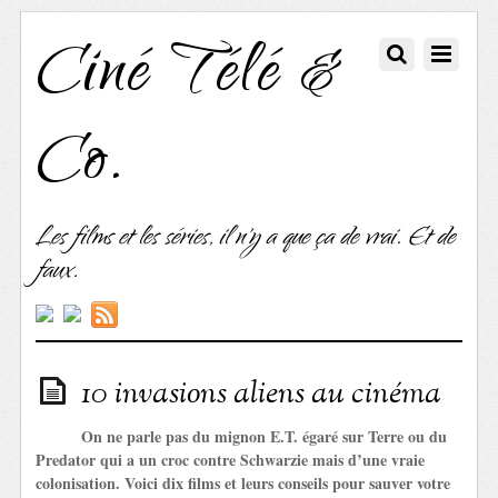
Ciné Télé &
Co.
Les films et les séries, il n'y a que ça de vrai. Et de
faux.
10 invasions aliens au cinéma
On ne parle pas du mignon E.T. égaré sur Terre ou du
Predator qui a un croc contre Schwarzie mais d’une vraie
colonisation. Voici dix films et leurs conseils pour sauver votre