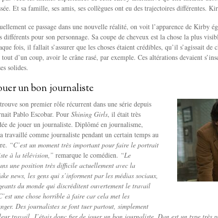
e. Et sa famille, ses amis, ses collègues ont eu des trajectoires différentes. Ki
ellement ce passage dans une nouvelle réalité, on voit l’apparence de Kirby é
s différents pour son personnage. Sa coupe de cheveux est la chose la plus visib
ue fois, il fallait s’assurer que les choses étaient crédibles, qu’il s’agissait de 
 tout d’un coup, avoir le crâne rasé, par exemple. Ces altérations devaient s’ins
ses solides.
jouer un bon journaliste
rouve son premier rôle récurrent dans une série depuis
rnait Pablo Escobar. Pour
Shining Girls
, il était très
idée de jouer un journaliste. Diplômé en journalisme,
n a travaillé comme journaliste pendant un certain temps au
ère.
“C’est un moment très important pour faire le portrait
te à la télévision,”
remarque le comédien.
“Le
ns une position très difficile actuellement avec la
ake news, les gens qui s’informent par les médias sociaux,
rigeants du monde qui discréditent ouvertement le travail
C’est une chose horrible à faire car cela met les
anger. Des journalistes se font tuer partout, simplement
leur travail. J’étais donc fier de jouer un bon journaliste. Dan est un type très