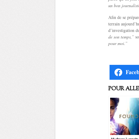
un bon journalist
Afin de se prépare
terrain aujourd’hu
d’investigation d
de son temps,”
so
pour moi.”
Face
POUR ALLER
10 choses à savoir 