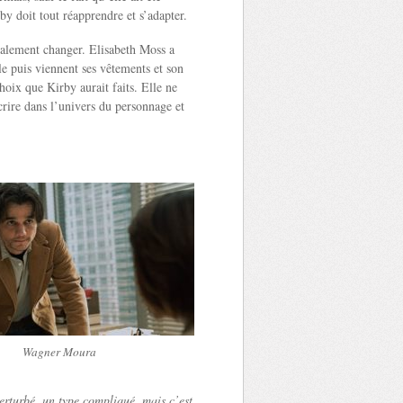
rby doit tout réapprendre et s’adapter.
galement changer. Elisabeth Moss a
le puis viennent ses vêtements et son
choix que Kirby aurait faits. Elle ne
crire dans l’univers du personnage et
Wagner Moura
 perturbé, un type compliqué, mais c’est