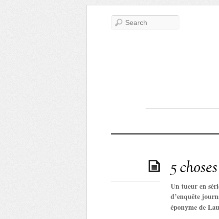
5 chose
Un tueur en séri
d’enquête journa
éponyme de Laure