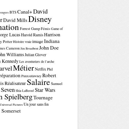
David
Canal+
BTS
vengers
Disney
r
David Mills
ation
Forrest Gump
Fémis
Game of
orge Lucas
Harrison
Harold Ramis
Indiana
image
y Potter
Histoire vraie
John Doe
mes Cameron
Jim Broadbent
ohn Williams
Julian Glover
n Kennedy
Les aventuriers de l’arche
Métier
rvel
Netflix
Phil
réparation
Robert
Punxsutawney
Salaire
is
Réalisateur
Samuel
Seven
Star Wars
n
Shia LaBeouf
n Spielberg
Tournage
Un jour sans fin
Universal Pictures
 Somerset