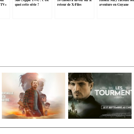
e TV+
quoi cette série ?
retour de X-Files
aventure en Guyane