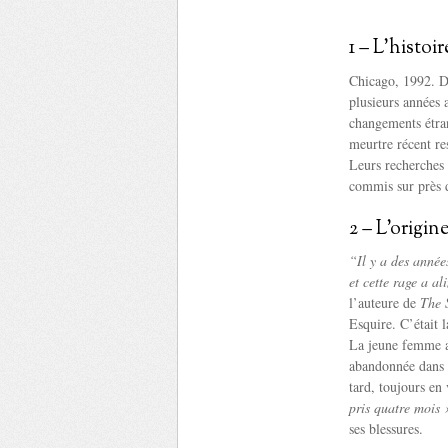
1 – L’histoi
Chicago, 1992. D
plusieurs années 
changements étran
meurtre récent re
Leurs recherches
commis sur près 
2 – L’origin
“Il y a des année
et cette rage a a
l’auteure de
The 
Esquire. C’était 
La jeune femme a 
abandonnée dans u
tard, toujours en
pris quatre mois 
ses blessures.