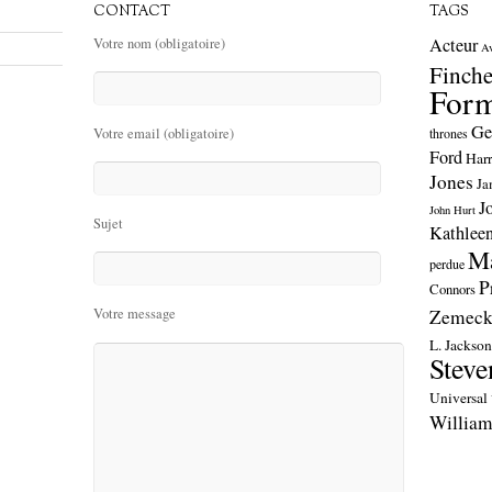
CONTACT
TAGS
Acteur
Votre nom (obligatoire)
A
Finche
Form
Ge
thrones
Votre email (obligatoire)
Ford
Harr
Jones
Ja
J
John Hurt
Sujet
Kathlee
Ma
perdue
P
Connors
Zemeck
Votre message
L. Jackso
Steve
Universal
William