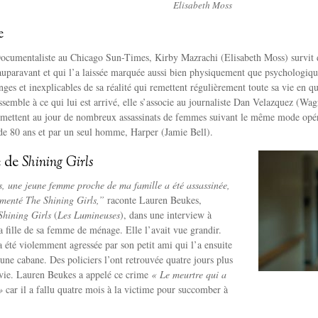
Elisabeth Moss
re
ocumentaliste au Chicago Sun-Times, Kirby Mazrachi (Elisabeth Moss) survit di
auparavant et qui l’a laissée marquée aussi bien physiquement que psychologiqu
ges et inexplicables de sa réalité qui remettent régulièrement toute sa vie en 
ssemble à ce qui lui est arrivé, elle s’associe au journaliste Dan Velazquez (W
 mettent au jour de nombreux assassinats de femmes suivant le même mode opéra
de 80 ans et par un seul homme, Harper (Jamie Bell).
e de
Shining Girls
s, une jeune femme proche de ma famille a été assassinée,
limenté The Shining Girls,”
raconte Lauren Beukes,
Shining Girls
(
Les Lumineuses
), dans une interview à
la fille de sa femme de ménage. Elle l’avait vue grandir.
été violemment agressée par son petit ami qui l’a ensuite
ne cabane. Des policiers l’ont retrouvée quatre jours plus
 vie. Lauren Beukes a appelé ce crime
« Le meurtre qui a
»
car il a fallu quatre mois à la victime pour succomber à