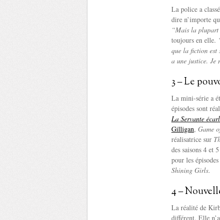
La police a class
dire n’importe qu
“Mais la plupart 
toujours en elle.
que la fiction est
a une justice. Je
3 – Le pouv
La mini-série a é
épisodes sont réa
La Servante écarl
Gilligan
,
Game o
réalisatrice sur
Th
des saisons 4 et 5
pour les épisode
Shining Girls
.
4 – Nouvell
La réalité de Kir
différent. Elle n’