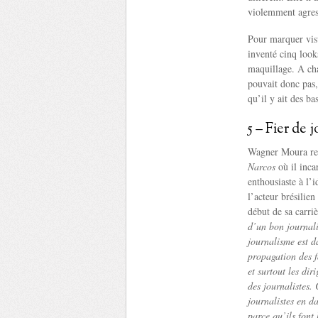
violemment agressé
Pour marquer visu
inventé cinq look
maquillage. A chaq
pouvait donc pas,
qu’il y ait des ba
5 – Fier de 
Wagner Moura ret
Narcos
où il inca
enthousiaste à l’
l’acteur brésilie
début de sa carri
d’un bon journalis
journalisme est da
propagation des f
et surtout les di
des journalistes. 
journalistes en d
parce qu’ils font 