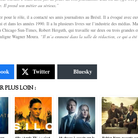
e. Il prend son métier au sérieux.”
r pour le rôle, il a contacté ses amis journalistes au Brésil. Il a évoqué avec eux 
i et dans les années 1990. Il a lu plusieurs livres sur l’industrie des médias. Mai
u Chicago Sun-Times, Robert Herguth, qui travaille sur deux ou trois grandes 
uligne Wagner Moura.
“Il m’a emmené dans la salle de rédaction, ce qui a été
book
Twitter
Bluesky
 PLUS LOIN :
sur
Silo (Apple TV+) : c’est
10 choses à savoir sur le
Fabien Nury raconte so