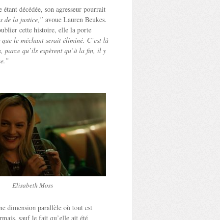
 étant décédée, son agresseur pourrait
 de la justice,”
avoue Lauren Beukes.
blier cette histoire, elle la porte
 que le méchant serait éliminé. C’est là
, parce qu’ils espèrent qu’à la fin, il y
me.”
Elisabeth Moss
e dimension parallèle où tout est
ais, sauf le fait qu’elle ait été