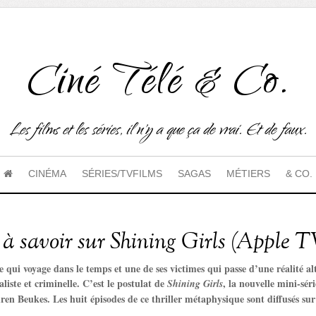
Ciné Télé & Co.
Les films et les séries, il n'y a que ça de vrai. Et de faux.
CINÉMA
SÉRIES/TVFILMS
SAGAS
MÉTIERS
& CO.
s à savoir sur Shining Girls (Apple 
e qui voyage dans le temps et une de ses victimes qui passe d’une réalité a
liste et criminelle. C’est le postulat de
, la nouvelle mini-sé
Shining Girls
n Beukes. Les huit épisodes de ce thriller métaphysique sont diffusés sur