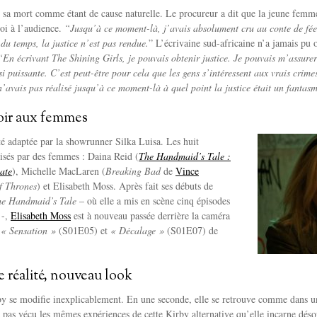
é sa mort comme étant de cause naturelle. Le procureur a dit que la jeune femme
oi à l’audience.
“Jusqu’à ce moment-là, j’avais absolument cru au conte de fées
du temps, la justice n’est pas rendue.
” L’écrivaine sud-africaine n’a jamais pu ou
“En écrivant The Shining Girls, je pouvais obtenir justice. Je pouvais m’assurer
 si puissante. C’est peut-être pour cela que les gens s’intéressent aux vrais crimes
 n’avais pas réalisé jusqu’à ce moment-là à quel point la justice était un fantas
oir aux femmes
té adaptée par la showrunner
Silka Luisa.
Les huit
lisés par des femmes : Daina Reid (
The Handmaid’s Tale :
ate
), Michelle MacLaren (
Breaking Bad
de
Vince
f Thrones
) et Elisabeth Moss. Après fait ses débuts de
e Handmaid’s Tale
– où elle a mis en scène cinq épisodes
 -,
Elisabeth Moss
est à nouveau passée derrière la caméra
s
« Sensation »
(S01E05) et
« Décalage »
(S01E07) de
e réalité, nouveau look
by se modifie inexplicablement. En une seconde, elle se retrouve comme dans un
a pas vécu les mêmes expériences de cette Kirby alternative qu’elle incarne désorm