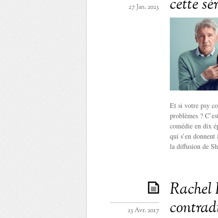
cette sé
27 Jan. 2023
Et si votre psy c
problèmes ? C’est
comédie en dix é
qui s’en donnent
la diffusion de Sh
Rachel 
contrad
23 Avr. 2017