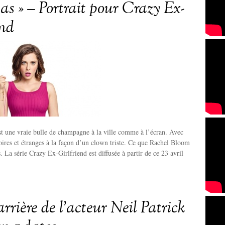
as » – Portrait pour Crazy Ex-
end
t une vraie bulle de champagne à la ville comme à l’écran. Avec
noires et étranges à la façon d’un clown triste. Ce que Rachel Bloom
 La série Crazy Ex-Girlfriend est diffusée à partir de ce 23 avril
arrière de l’acteur Neil Patrick