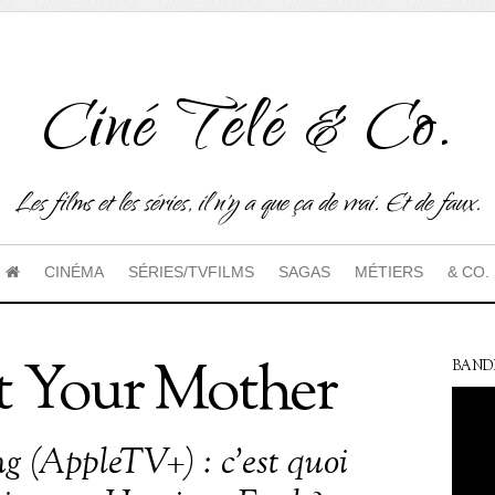
Ciné Télé & Co.
Les films et les séries, il n'y a que ça de vrai. Et de faux.
CINÉMA
SÉRIES/TVFILMS
SAGAS
MÉTIERS
& CO.
t Your Mother
BAND
ng (AppleTV+) : c’est quoi