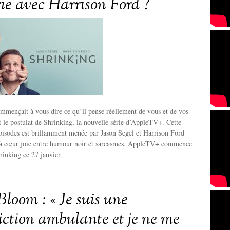
rie avec Harrison Ford ?
ommençait à vous dire ce qu’il pense réellement de vous et de vos
 le postulat de Shrinking, la nouvelle série d’AppleTV+. Cette
pisodes est brillamment menée par Jason Segel et Harrison Ford
 à cœur joie entre humour noir et sarcasmes. AppleTV+ commence
rinking ce 27 janvier.
Bloom : « Je suis une
iction ambulante et je ne me