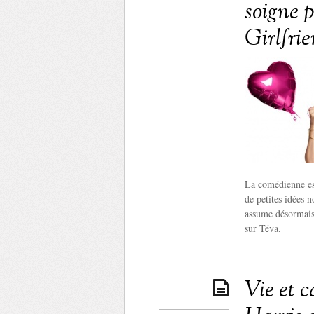
soigne p
Girlfri
La comédienne es
de petites idées 
assume désormais.
sur Téva.
Vie et c