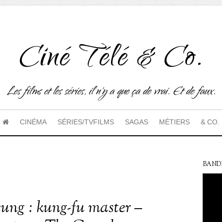
Ciné Télé & Co.
Les films et les séries, il n'y a que ça de vrai. Et de faux.
CINÉMA
SÉRIES/TVFILMS
SAGAS
MÉTIERS
& CO.
BAND
ung : kung-fu master –