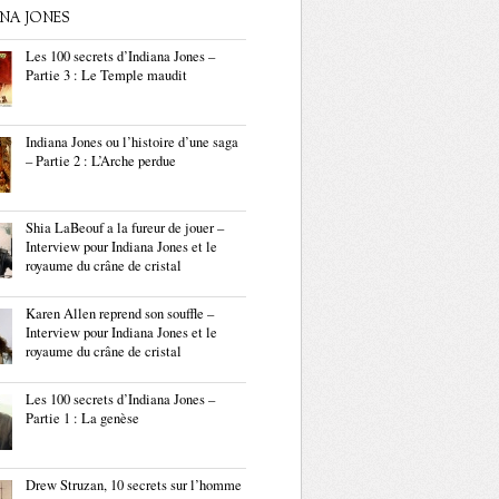
ANA JONES
Les 100 secrets d’Indiana Jones –
Partie 3 : Le Temple maudit
Indiana Jones ou l’histoire d’une saga
– Partie 2 : L’Arche perdue
Shia LaBeouf a la fureur de jouer –
Interview pour Indiana Jones et le
royaume du crâne de cristal
Karen Allen reprend son souffle –
Interview pour Indiana Jones et le
royaume du crâne de cristal
Les 100 secrets d’Indiana Jones –
Partie 1 : La genèse
Drew Struzan, 10 secrets sur l’homme