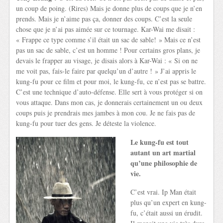
un coup de poing. (Rires) Mais je donne plus de coups que je n’en
prends. Mais je n’aime pas ça, donner des coups. C’est la seule
chose que je n’ai pas aimée sur ce tournage. Kar-Wai me disait :
« Frappe ce type comme s’il était un sac de sable! » Mais ce n’est
pas un sac de sable, c’est un homme ! Pour certains gros plans, je
devais le frapper au visage, je disais alors à Kar-Wai : « Si on ne
me voit pas, fais-le faire par quelqu’un d’autre ! » J’ai appris le
kung-fu pour ce film et pour moi, le kung-fu, ce n’est pas se battre.
C’est une technique d’auto-défense. Elle sert à vous protéger si on
vous attaque. Dans mon cas, je donnerais certainement un ou deux
coups puis je prendrais mes jambes à mon cou. Je ne fais pas de
kung-fu pour tuer des gens. Je déteste la violence.
Le kung-fu est tout
autant un art martial
qu’une philosophie de
vie.
C’est vrai. Ip Man était
plus qu’un expert en kung-
fu, c’était aussi un érudit.