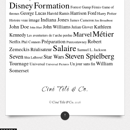
Disney
Formation
Forrest Gump
Fémis
Game of
George Lucas
Harrison Ford
Harold Ramis
Harry Potter
thrones
Indiana Jones
image
Histoire vraie
James Cameron
Jim Broadbent
John Doe
John Williams
Kathleen
Julian Glover
John Hurt
Métier
Marvel
Kennedy
Les aventuriers de l’arche perdue
Préparation
Robert
Netflix
Phil Connors
Punxsutawney
Salaire
Zemeckis
Réalisateur
Samuel L. Jackson
Steven Spielberg
Seven
Star Wars
Shia LaBeouf
Tournage
William
Un jour sans fin
Universal
Universal Pictures
Somerset
Ciné Télé & Co.
©
Ciné Télé & Co.
2026
↑