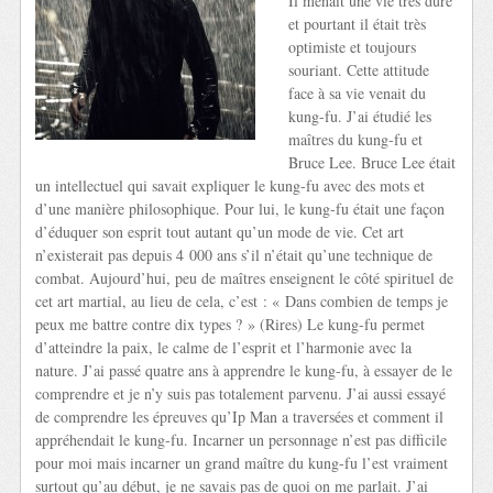
Il menait une vie très dure
et pourtant il était très
optimiste et toujours
souriant. Cette attitude
face à sa vie venait du
kung-fu. J’ai étudié les
maîtres du kung-fu et
Bruce Lee. Bruce Lee était
un intellectuel qui savait expliquer le kung-fu avec des mots et
d’une manière philosophique. Pour lui, le kung-fu était une façon
d’éduquer son esprit tout autant qu’un mode de vie. Cet art
n’existerait pas depuis 4 000 ans s’il n’était qu’une technique de
combat. Aujourd’hui, peu de maîtres enseignent le côté spirituel de
cet art martial, au lieu de cela, c’est : « Dans combien de temps je
peux me battre contre dix types ? » (Rires) Le kung-fu permet
d’atteindre la paix, le calme de l’esprit et l’harmonie avec la
nature. J’ai passé quatre ans à apprendre le kung-fu, à essayer de le
comprendre et je n’y suis pas totalement parvenu. J’ai aussi essayé
de comprendre les épreuves qu’Ip Man a traversées et comment il
appréhendait le kung-fu. Incarner un personnage n’est pas difficile
pour moi mais incarner un grand maître du kung-fu l’est vraiment
surtout qu’au début, je ne savais pas de quoi on me parlait. J’ai