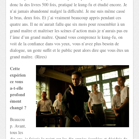
donc lu des livres 500 fois, pratiqué le kung-fu et étudié encore. Je
n’ai jamais abandonné malgré la difficulté. Je me suis même cassé
le bras, deux fois. Et j’ai vraiment beaucoup appris pendant ces
quatre ans. Il ne m’aurait fallu que six mois pour ressembler à un
grand maître et maîtriser les scènes d’action mais je n’aurais pas eu
l’âme d’un grand maître. Quand vous comprenez le kung-fu, on
voit de la confiance dans vos yeux, vous n’avez plus besoin de
dialogue, un geste suffit et le public peut alors dire que vous êtes un
grand maître. (Rires)
Cette
expérien
ce vous
a-t-elle
profond
ément
changé ?
Beaucou
p. Avant,
tous les
dix ans, je faisais le point sur les dix années écoulées et décidais de