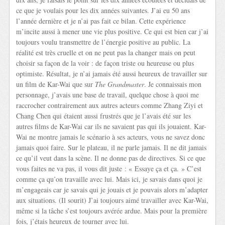
ce que je voulais pour les dix années suivantes. J’ai eu 50 ans
l’année dernière et je n’ai pas fait ce bilan. Cette expérience
m’incite aussi à mener une vie plus positive. Ce qui est bien car j’ai
toujours voulu transmettre de l’énergie positive au public. La
réalité est très cruelle et on ne peut pas la changer mais on peut
choisir sa façon de la voir : de façon triste ou heureuse ou plus
optimiste. Résultat, je n’ai jamais été aussi heureux de travailler sur
un film de Kar-Wai que sur
The Grandmaster
. Je connaissais mon
personnage, j’avais une base de travail, quelque chose à quoi me
raccrocher contrairement aux autres acteurs comme Zhang Ziyi et
Chang Chen qui étaient aussi frustrés que je l’avais été sur les
autres films de Kar-Wai car ils ne savaient pas qui ils jouaient. Kar-
Wai ne montre jamais le scénario à ses acteurs, vous ne savez donc
jamais quoi faire. Sur le plateau, il ne parle jamais. Il ne dit jamais
ce qu’il veut dans la scène. Il ne donne pas de directives. Si ce que
vous faites ne va pas, il vous dit juste : « Essaye ça et ça. » C’est
comme ça qu’on travaille avec lui. Mais ici, je savais dans quoi je
m’engageais car je savais qui je jouais et je pouvais alors m’adapter
aux situations. (Il sourit) J’ai toujours aimé travailler avec Kar-Wai,
même si la tâche s’est toujours avérée ardue. Mais pour la première
fois, j’étais heureux de tourner avec lui.