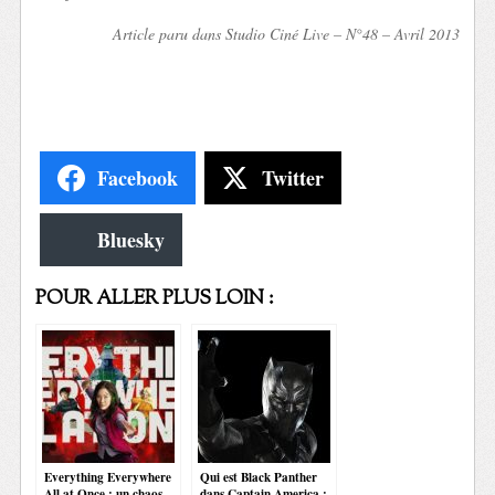
Article paru dans Studio Ciné Live – N°48 – Avril 2013
Facebook
Twitter
Bluesky
POUR ALLER PLUS LOIN :
Everything Everywhere
Qui est Black Panther
All at Once : un chaos
dans Captain America :