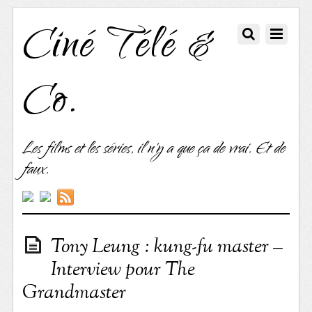
Ciné Télé &
Co.
Les films et les séries, il n'y a que ça de vrai. Et de
faux.
Tony Leung : kung-fu master –
Interview pour The
Grandmaster