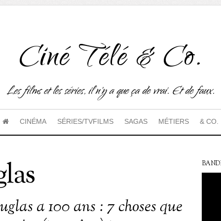
Ciné Télé & Co.
Les films et les séries, il n'y a que ça de vrai. Et de faux.
CINÉMA
SÉRIES/TVFILMS
SAGAS
MÉTIERS
& CO.
las
BAND
uglas a 100 ans : 7 choses que