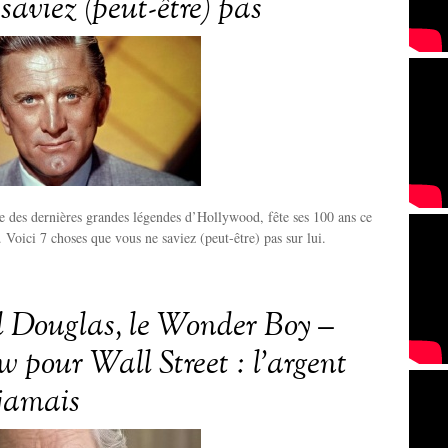
saviez (peut-être) pas
 des dernières grandes légendes d’Hollywood, fête ses 100 ans ce
Voici 7 choses que vous ne saviez (peut-être) pas sur lui.
 Douglas, le Wonder Boy –
w pour Wall Street : l’argent
 jamais