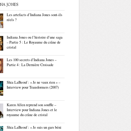
ANA JONES
Les artefacts d’Indiana Jones sont-ils
réels ?
Indiana Jones ou l’histoire d’une saga
– Partie 5 : Le Royaume du crâne de
cristal
Les 100 secrets d’Indiana Jones –
Partie 4 : La Dernière Croisade
Shia LaBeouf : « Je ne vaux rien » –
Interview pour Transformers (2007)
Karen Allen reprend son souffle –
Interview pour Indiana Jones et le
royaume du crâne de cristal
Shia LaBeouf : « Je suis un gars béni