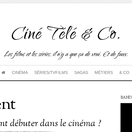
Ciné Télé & Co.
Les films et les séries, il n'y a que ça de vrai. Et de faux.
CINÉMA
SÉRIES/TVFILMS
SAGAS
MÉTIERS
& CO.
ent
BAND
 débuter dans le cinéma ?