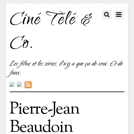
Ciné Télé &
Co.
Les films et les séries, il n'y a que ça de vrai. Et de
faux.
Pierre-Jean
Beaudoin