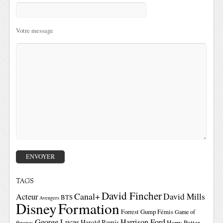
Votre message
TAGS
David Fincher
Canal+
David Mills
Acteur
BTS
Avengers
Disney
Formation
Forrest Gump
Fémis
Game of
George Lucas
Harrison Ford
Harold Ramis
Harry Potter
thrones