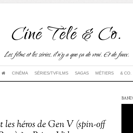
Ciné Télé & Co.
Les films et les séries, il n'y a que ça de vrai. Et de faux.
CINÉMA
SÉRIES/TVFILMS
SAGAS
MÉTIERS
& CO.
BAND
 les héros de Gen V (spin-off