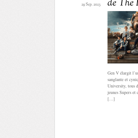
de The 
29 Sep. 2023
Gen V élargit l’u
sanglante et cyni
University, tous 
jeunes Supers et d
[…]