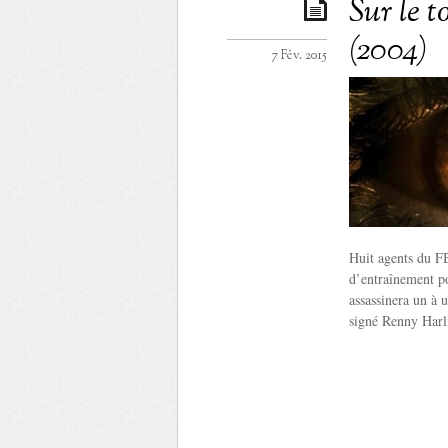
Sur le t
(2004)
7 Fév. 2015
Huit agents du FBI
d’entraînement pou
assassinera un à 
signé Renny Harl