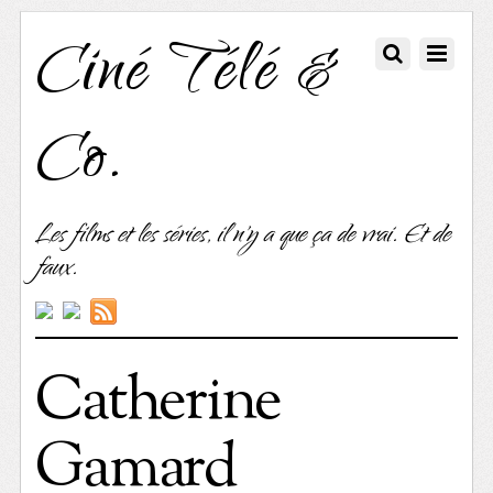
Ciné Télé &
Co.
Les films et les séries, il n'y a que ça de vrai. Et de
faux.
Catherine
Gamard