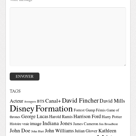
TAGS
David Fincher
Canal+
David Mills
Acteur
BTS
Avengers
Disney
Formation
Forrest Gump
Fémis
Game of
George Lucas
Harrison Ford
Harold Ramis
Harry Potter
thrones
Indiana Jones
image
Histoire vraie
James Cameron
Jim Broadbent
John Doe
John Williams
Kathleen
Julian Glover
John Hurt