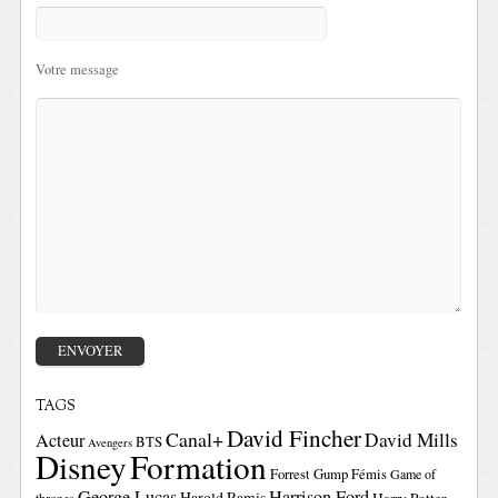
Votre message
TAGS
David Fincher
Canal+
David Mills
Acteur
BTS
Avengers
Disney
Formation
Forrest Gump
Fémis
Game of
George Lucas
Harrison Ford
Harold Ramis