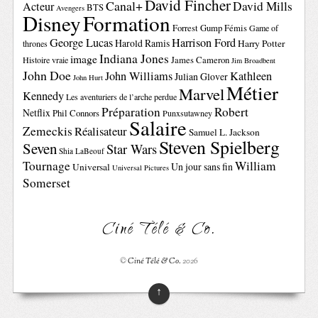
David Fincher
Canal+
David Mills
Acteur
BTS
Avengers
Disney
Formation
Forrest Gump
Fémis
Game of
George Lucas
Harrison Ford
Harold Ramis
Harry Potter
thrones
Indiana Jones
image
Histoire vraie
James Cameron
Jim Broadbent
John Doe
John Williams
Kathleen
Julian Glover
John Hurt
Métier
Marvel
Kennedy
Les aventuriers de l’arche perdue
Préparation
Robert
Netflix
Phil Connors
Punxsutawney
Salaire
Zemeckis
Réalisateur
Samuel L. Jackson
Steven Spielberg
Seven
Star Wars
Shia LaBeouf
Tournage
William
Un jour sans fin
Universal
Universal Pictures
Somerset
Ciné Télé & Co.
©
Ciné Télé & Co.
2026
↑