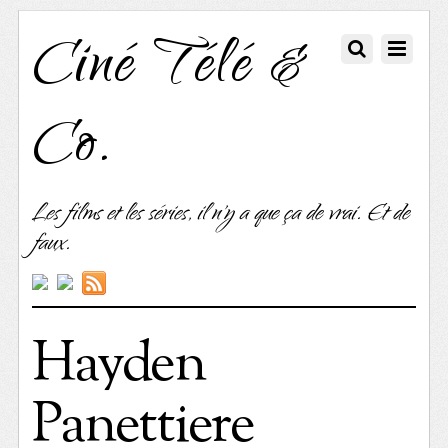
Ciné Télé &
Co.
Les films et les séries, il n'y a que ça de vrai. Et de
faux.
Hayden
Panettiere