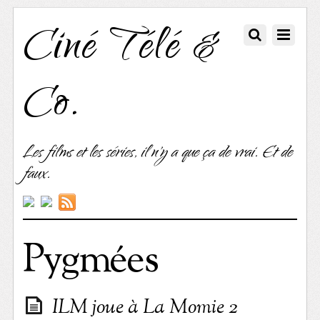
Ciné Télé &
Co.
Les films et les séries, il n'y a que ça de vrai. Et de
faux.
Pygmées
ILM joue à La Momie 2