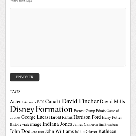
Votre message
TAGS
David Fincher
Canal+
David Mills
Acteur
BTS
Avengers
Disney
Formation
Forrest Gump
Fémis
Game of
George Lucas
Harrison Ford
Harold Ramis
Harry Potter
thrones
Indiana Jones
image
Histoire vraie
James Cameron
Jim Broadbent
John Doe
John Williams
Kathleen
Julian Glover
John Hurt