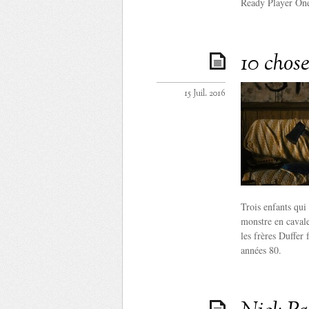
Ready Player One 
10 chose
15 Juil. 2016
Trois enfants qui
monstre en caval
les frères Duffer 
années 80.