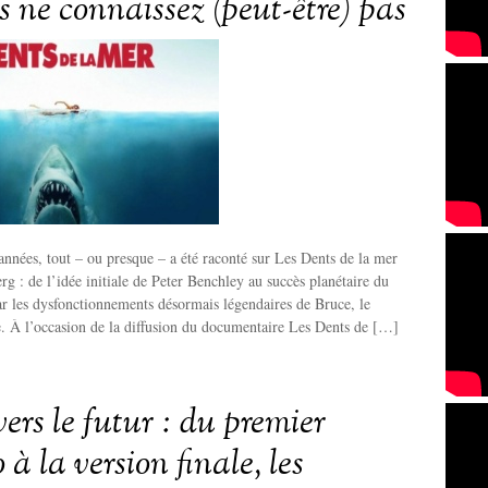
s ne connaissez (peut-être) pas
années, tout – ou presque – a été raconté sur Les Dents de la mer
rg : de l’idée initiale de Peter Benchley au succès planétaire du
ar les dysfonctionnements désormais légendaires de Bruce, le
. À l’occasion de la diffusion du documentaire Les Dents de […]
ers le futur : du premier
 à la version finale, les