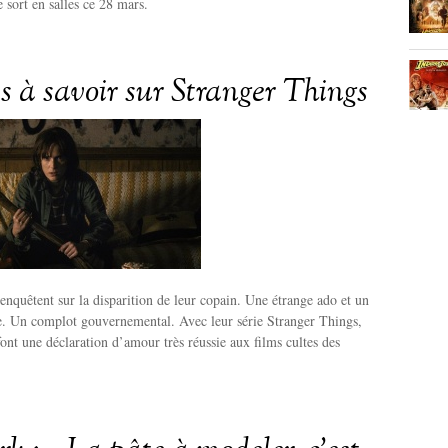
sort en salles ce 28 mars.
s à savoir sur Stranger Things
 enquêtent sur la disparition de leur copain. Une étrange ado et un
e. Un complot gouvernemental. Avec leur série Stranger Things,
font une déclaration d’amour très réussie aux films cultes des