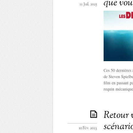
que vou
11 Juil. 2025
Ces 50 dernières 
de Steven Spielbe
film en passant p
requin mécanique
Retour v
scénario
10 Fév. 2023