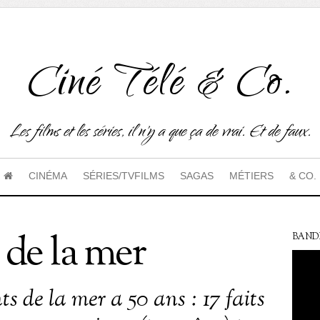
Ciné Télé & Co.
Les films et les séries, il n'y a que ça de vrai. Et de faux.
CINÉMA
SÉRIES/TVFILMS
SAGAS
MÉTIERS
& CO.
 de la mer
BAND
s de la mer a 50 ans : 17 faits