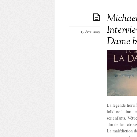
Michael
Intervi
17 Avr. 2019
Dame b
La légende horrif
folklore latino-a
ses enfants. Vêtue
afin de les retro
La malédiction de