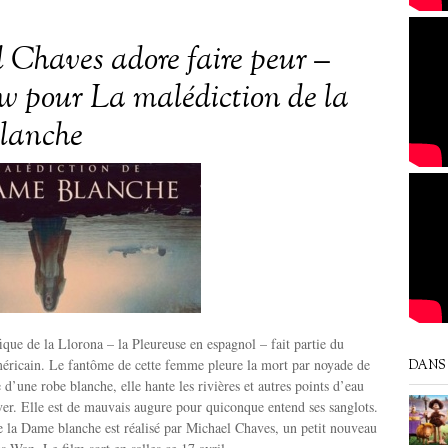
 Chaves adore faire peur –
ew pour La malédiction de la
lanche
ique de la Llorona – la Pleureuse en espagnol – fait partie du
méricain. Le fantôme de cette femme pleure la mort par noyade de
DANS 
 d’une robe blanche, elle hante les rivières et autres points d’eau
uver. Elle est de mauvais augure pour quiconque entend ses sanglots.
 la Dame blanche est réalisé par Michael Chaves, un petit nouveau