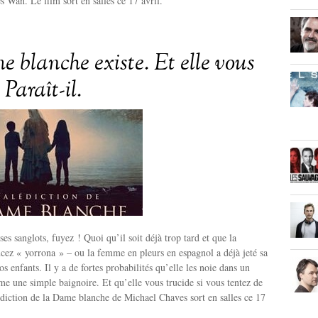
s Wan. Le film sort en salles ce 17 avril.
 blanche existe. Et elle vous
Paraît-il.
es sanglots, fuyez ! Quoi qu’il soit déjà trop tard et que la
ez « yorrona » – ou la femme en pleurs en espagnol a déjà jeté sa
s enfants. Il y a de fortes probabilités qu’elle les noie dans un
e une simple baignoire. Et qu’elle vous trucide si vous tentez de
édiction de la Dame blanche de Michael Chaves sort en salles ce 17