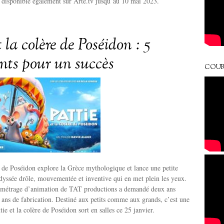
 disponible également sur Arte.tv jusqu’au 10 mai 2023.
t la colère de Poséidon : 5
ents pour un succès
COUR
re de Poséidon explore la Grèce mythologique et lance une petite
dyssée drôle, mouvementée et inventive qui en met plein les yeux.
métrage d’animation de TAT productions a demandé deux ans
is ans de fabrication. Destiné aux petits comme aux grands, c’est une
ttie et la colère de Poséidon sort en salles ce 25 janvier.