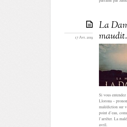
parrainé par Jame
La Dame
maudit. 
17 Avr. 2019
Si vous entendez s
Llorona – prononc
malédiction sur vo
point d’eau, comm
l’arrêter. La mal
avril.