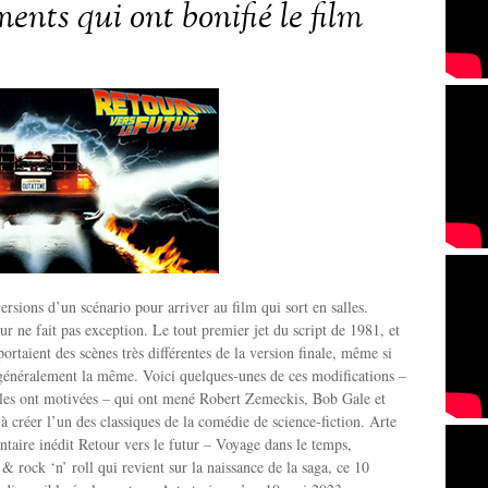
nts qui ont bonifié le film
versions d’un scénario pour arriver au film qui sort en salles.
ur ne fait pas exception. Le tout premier jet du script de 1981, et
ortaient des scènes très différentes de la version finale, même si
t généralement la même. Voici quelques-unes de ces modifications –
i les ont motivées – qui ont mené Robert Zemeckis, Bob Gale et
à créer l’un des classiques de la comédie de science-fiction. Arte
ntaire inédit Retour vers le futur – Voyage dans le temps,
rock ‘n’ roll qui revient sur la naissance de la saga, ce 10