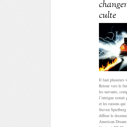
changeme
culte
Il faut plusieurs 
Retour vers le fut
les suivants, comp
l’intrigue restai
et les raisons qu
Steven Spielberg 
diffuse le docume
American Dream & 