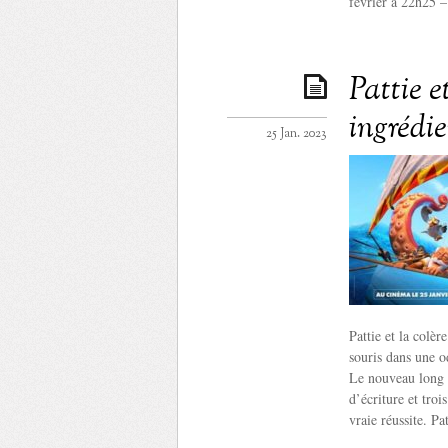
février à 22h25 –
Pattie e
ingrédi
25 Jan. 2023
Pattie et la colè
souris dans une o
Le nouveau long 
d’écriture et tro
vraie réussite. Pa