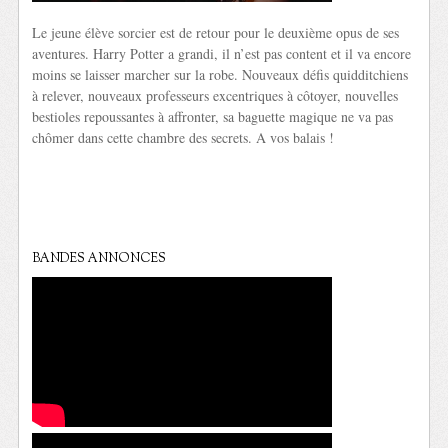
Le jeune élève sorcier est de retour pour le deuxième opus de ses
aventures. Harry Potter a grandi, il n’est pas content et il va encore
moins se laisser marcher sur la robe. Nouveaux défis quidditchiens
à relever, nouveaux professeurs excentriques à côtoyer, nouvelles
bestioles repoussantes à affronter, sa baguette magique ne va pas
chômer dans cette chambre des secrets. A vos balais !
BANDES ANNONCES