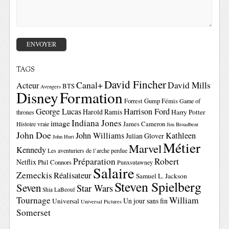
TAGS
David Fincher
Canal+
David Mills
Acteur
BTS
Avengers
Disney
Formation
Forrest Gump
Fémis
Game of
George Lucas
Harrison Ford
Harold Ramis
Harry Potter
thrones
Indiana Jones
image
Histoire vraie
James Cameron
Jim Broadbent
John Doe
John Williams
Kathleen
Julian Glover
John Hurt
Métier
Marvel
Kennedy
Les aventuriers de l’arche perdue
Préparation
Robert
Netflix
Phil Connors
Punxsutawney
Salaire
Zemeckis
Réalisateur
Samuel L. Jackson
Steven Spielberg
Seven
Star Wars
Shia LaBeouf
Tournage
William
Un jour sans fin
Universal
Universal Pictures
Somerset