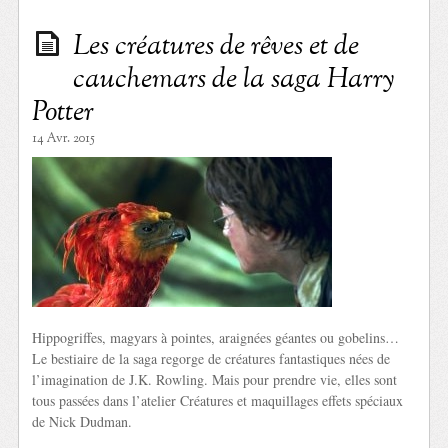
Les créatures de rêves et de
cauchemars de la saga Harry
Potter
14 Avr. 2015
Hippogriffes, magyars à pointes, araignées géantes ou gobelins…
Le bestiaire de la saga regorge de créatures fantastiques nées de
l’imagination de J.K. Rowling. Mais pour prendre vie, elles sont
tous passées dans l’atelier Créatures et maquillages effets spéciaux
de Nick Dudman.