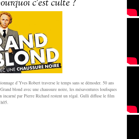
pourquoi c’est culte ?
ionnage d’Yves Robert traverse le temps sans se démoder. 50 ans
u Grand blond avec une chaussure noire, les mésaventures loufoques
n incarné par Pierre Richard restent un régal. Gulli diffuse le film
1h05.