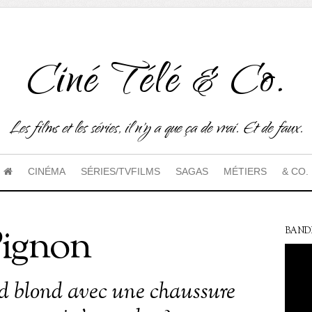
Ciné Télé & Co.
Les films et les séries, il n'y a que ça de vrai. Et de faux.
CINÉMA
SÉRIES/TVFILMS
SAGAS
MÉTIERS
& CO.
Pignon
BAND
d blond avec une chaussure