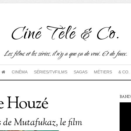
Ciné Télé & Co.
Les films et les séries, il n'y a que ça de vrai. Et de faux.
CINÉMA
SÉRIES/TVFILMS
SAGAS
MÉTIERS
& CO.
e Houzé
BAND
s de Mutafukaz, le film