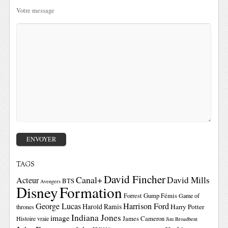
Votre message
TAGS
David Fincher
Canal+
David Mills
Acteur
BTS
Avengers
Disney
Formation
Forrest Gump
Fémis
Game of
George Lucas
Harrison Ford
Harold Ramis
Harry Potter
thrones
Indiana Jones
image
Histoire vraie
James Cameron
Jim Broadbent