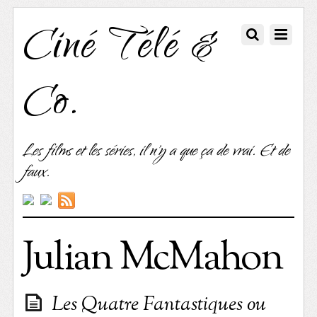
Ciné Télé &
Co.
Les films et les séries, il n'y a que ça de vrai. Et de
faux.
Julian McMahon
Les Quatre Fantastiques ou