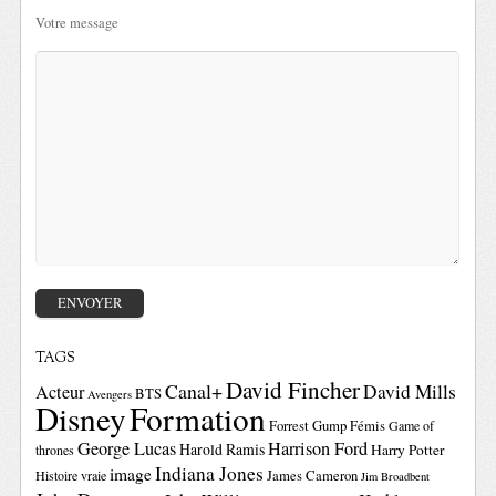
Votre message
TAGS
David Fincher
Canal+
David Mills
Acteur
BTS
Avengers
Disney
Formation
Forrest Gump
Fémis
Game of
George Lucas
Harrison Ford
Harold Ramis
Harry Potter
thrones
Indiana Jones
image
Histoire vraie
James Cameron
Jim Broadbent