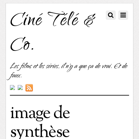
Ciné Télé &
Co.
Les films et les séries, il n'y a que ça de vrai. Et de
faux.
image de
synthèse