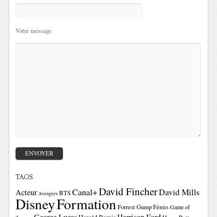
Votre message
TAGS
David Fincher
Canal+
David Mills
Acteur
BTS
Avengers
Disney
Formation
Forrest Gump
Fémis
Game of
George Lucas
Harrison Ford