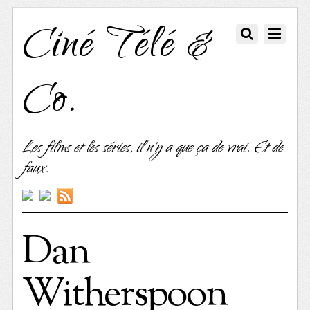
Ciné Télé &
Co.
Les films et les séries, il n'y a que ça de vrai. Et de
faux.
Dan
Witherspoon