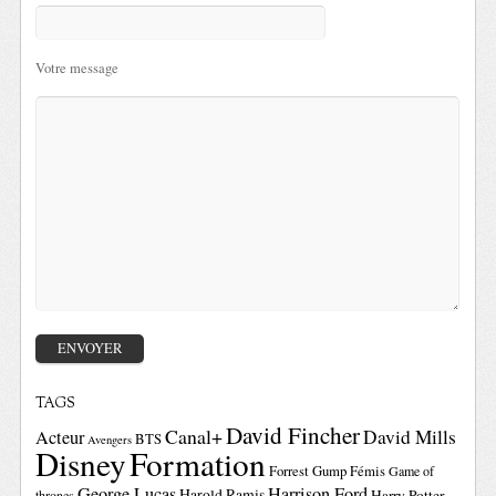
Votre message
TAGS
David Fincher
Canal+
David Mills
Acteur
BTS
Avengers
Disney
Formation
Forrest Gump
Fémis
Game of
George Lucas
Harrison Ford
Harold Ramis
Harry Potter
thrones