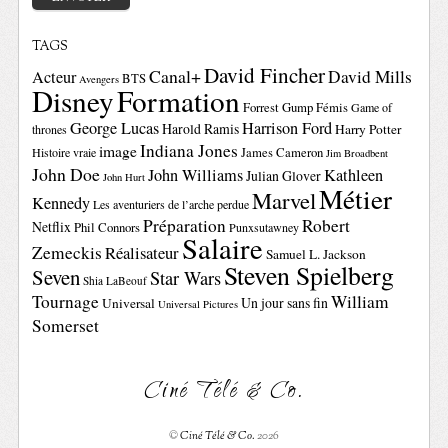
TAGS
David Fincher
Canal+
David Mills
Acteur
BTS
Avengers
Disney
Formation
Forrest Gump
Fémis
Game of
George Lucas
Harrison Ford
Harold Ramis
Harry Potter
thrones
Indiana Jones
image
Histoire vraie
James Cameron
Jim Broadbent
John Doe
John Williams
Kathleen
Julian Glover
John Hurt
Métier
Marvel
Kennedy
Les aventuriers de l’arche perdue
Préparation
Robert
Netflix
Phil Connors
Punxsutawney
Salaire
Zemeckis
Réalisateur
Samuel L. Jackson
Steven Spielberg
Seven
Star Wars
Shia LaBeouf
Tournage
William
Un jour sans fin
Universal
Universal Pictures
Somerset
Ciné Télé & Co.
©
Ciné Télé & Co.
2026