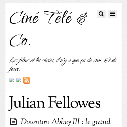
Ciné Télé &
Co.
Les films et les séries, il n'y a que ça de vrai. Et de
faux.
Julian Fellowes
Downton Abbey III : le grand