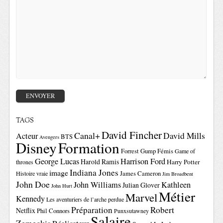
TAGS
David Fincher
Canal+
David Mills
Acteur
BTS
Avengers
Disney
Formation
Forrest Gump
Fémis
Game of
George Lucas
Harrison Ford
Harold Ramis
Harry Potter
thrones
Indiana Jones
image
Histoire vraie
James Cameron
Jim Broadbent
John Doe
John Williams
Kathleen
Julian Glover
John Hurt
Métier
Marvel
Kennedy
Les aventuriers de l’arche perdue
Préparation
Robert
Netflix
Phil Connors
Punxsutawney
Salaire