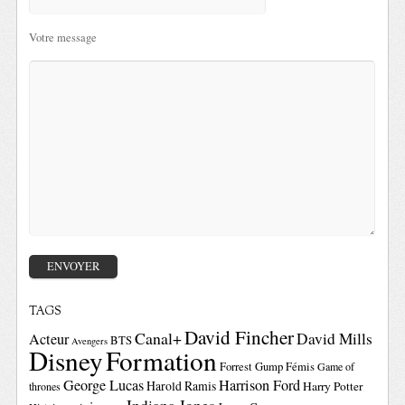
Votre message
TAGS
David Fincher
Canal+
David Mills
Acteur
BTS
Avengers
Disney
Formation
Forrest Gump
Fémis
Game of
George Lucas
Harrison Ford
Harold Ramis
Harry Potter
thrones