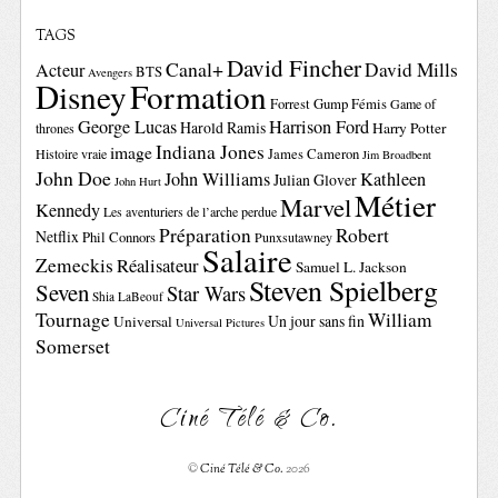
TAGS
David Fincher
Canal+
David Mills
Acteur
BTS
Avengers
Disney
Formation
Forrest Gump
Fémis
Game of
George Lucas
Harrison Ford
Harold Ramis
Harry Potter
thrones
Indiana Jones
image
Histoire vraie
James Cameron
Jim Broadbent
John Doe
John Williams
Kathleen
Julian Glover
John Hurt
Métier
Marvel
Kennedy
Les aventuriers de l’arche perdue
Préparation
Robert
Netflix
Phil Connors
Punxsutawney
Salaire
Zemeckis
Réalisateur
Samuel L. Jackson
Steven Spielberg
Seven
Star Wars
Shia LaBeouf
Tournage
William
Un jour sans fin
Universal
Universal Pictures
Somerset
Ciné Télé & Co.
©
Ciné Télé & Co.
2026