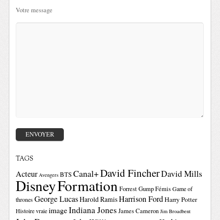
Votre message
TAGS
David Fincher
Canal+
David Mills
Acteur
BTS
Avengers
Disney
Formation
Forrest Gump
Fémis
Game of
George Lucas
Harrison Ford
Harold Ramis
Harry Potter
thrones
Indiana Jones
image
Histoire vraie
James Cameron
Jim Broadbent