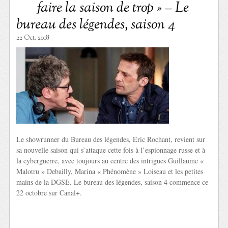
faire la saison de trop » – Le
bureau des légendes, saison 4
22 Oct. 2018
Le showrunner du Bureau des légendes, Eric Rochant, revient sur
sa nouvelle saison qui s’attaque cette fois à l’espionnage russe et à
la cyberguerre, avec toujours au centre des intrigues Guillaume «
Malotru » Debailly, Marina « Phénomène » Loiseau et les petites
mains de la DGSE. Le bureau des légendes, saison 4 commence ce
22 octobre sur Canal+.