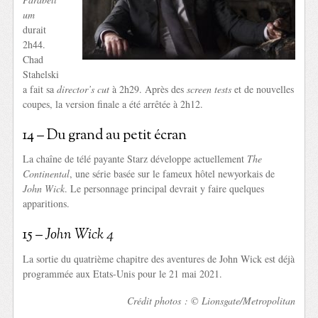
um
durait
2h44.
Chad
Stahelski
a fait sa
director’s cut
à 2h29. Après des
screen tests
et de nouvelles
coupes, la version finale a été arrêtée à 2h12.
14 – Du grand au petit écran
La chaîne de télé payante Starz développe actuellement
The
Continental
, une série basée sur le fameux hôtel newyorkais de
John Wick
. Le personnage principal devrait y faire quelques
apparitions.
15 –
John Wick 4
La sortie du quatrième chapitre des aventures de John Wick est déjà
programmée aux Etats-Unis pour le 21 mai 2021.
Crédit photos : © Lionsgate/Metropolitan