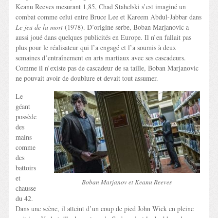
Keanu Reeves mesurant 1,85, Chad Stahelski s’est imaginé un
combat comme celui entre Bruce Lee et Kareem Abdul-Jabbar dans
Le jeu de la mort
(1978). D’origine serbe, Boban Marjanovic a
aussi joué dans quelques publicités en Europe. Il n’en fallait pas
plus pour le réalisateur qui l’a engagé et l’a soumis à deux
semaines d’entraînement en arts martiaux avec ses cascadeurs.
Comme il n’existe pas de cascadeur de sa taille, Boban Marjanovic
ne pouvait avoir de doublure et devait tout assumer.
Le
géant
possède
des
mains
comme
des
battoirs
et
Boban Marjanov et Keanu Reeves
chausse
du 42.
Dans une scène, il atteint d’un coup de pied John Wick en pleine