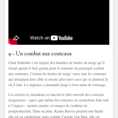
9 – Un combat aux couteaux
Chad Stahelski s’est inspiré des batailles de boules de neige qu’il
faisait quand il était gamin pour le réalisme du principal combat
aux couteaux. Comme les boules de neige, rares sont les couteaux
qui atteignent leur cible et encore plus rares ceux qui se plantent là
où il faut. La séquence a demandé jusqu’à trois nuits de tournage.
Les acteurs et cascadeurs se lancent le plus souvent des couteaux
imaginaires – parce que même les couteaux en caoutchouc font mal
à l’impact – ajoutés ensuite en images de synthèse en
postproduction. Dans un plan, Keanu Reeves projette une hache :
elle est en caoutchouc mais comme l’acteur vise bien, elle est