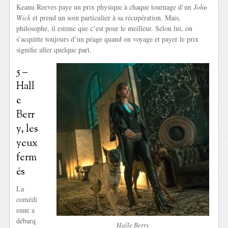
Keanu Reeves paye un prix physique à chaque tournage d’un
John
Wick
et prend un soin particulier à sa récupération. Mais,
philosophe, il estime que c’est pour le meilleur. Selon lui, on
s’acquitte toujours d’un péage quand on voyage et payer le prix
signifie aller quelque part.
5 –
Hall
e
Berr
y, les
yeux
ferm
és
La
comédi
enne a
débarq
Halle Berry