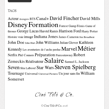
TAGS
David Fincher
Canal+
David Mills
Acteur
BTS
Avengers
Disney
Formation
Forrest Gump
Fémis
Game of
George Lucas
Harrison Ford
Harold Ramis
Harry Potter
thrones
Indiana Jones
image
Histoire vraie
James Cameron
Jim Broadbent
John Doe
John Williams
Kathleen
Julian Glover
John Hurt
Métier
Marvel
Kennedy
Les aventuriers de l’arche perdue
Préparation
Robert
Netflix
Phil Connors
Punxsutawney
Salaire
Zemeckis
Réalisateur
Samuel L. Jackson
Steven Spielberg
Seven
Star Wars
Shia LaBeouf
Tournage
William
Un jour sans fin
Universal
Universal Pictures
Somerset
Ciné Télé & Co.
©
Ciné Télé & Co.
2026