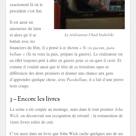
exactement là où le
précédent s’est fini.
Il est aussi un
amoureux du latin
et alors qu’il se
Le réalisateur Chad Stahelski
battait avec les
financiers du film, il a pensé à ce dicton
« Si vis pacem, para
bellum »
(Si tu veux la paix, prépare la guerre). Le réalisateur est
en effet toujours prêt à aller en guerre pour ce en quoi il croit. Et
comme il voulait aussi que le titre de ce troisième opus se
différencie des deux premiers et donner une chance aux gens
d’apprendre quelque chose, avec
Parabellum
, il a fait d’une pierre
trois coups.
3 – Encore les livres
La scène a été coupée au montage, mais dans le tout premier
John
Wick
, on découvrait son occupation de retraité : la restauration de
vieux livres reliés de cuir.
C’est aussi dans un livre que John Wick cache quelques uns de ses