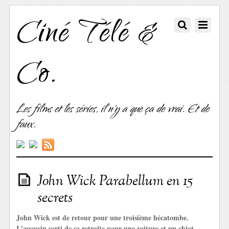
Ciné Télé &
Co.
Les films et les séries, il n'y a que ça de vrai. Et de
faux.
John Wick Parabellum en 15
secrets
John Wick est de retour pour une troisième hécatombe.
L’assassin sorti de sa retraite pour une voiture et un chiot –