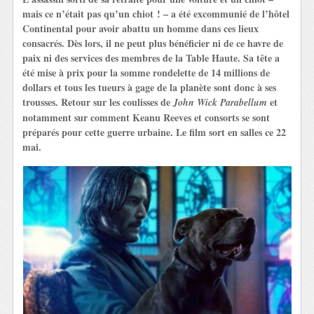
mais ce n’était pas qu’un chiot ! – a été excommunié de l’hôtel
Continental pour avoir abattu un homme dans ces lieux
consacrés. Dès lors, il ne peut plus bénéficier ni de ce havre de
paix ni des services des membres de la Table Haute. Sa tête a
été mise à prix pour la somme rondelette de 14 millions de
dollars et tous les tueurs à gage de la planète sont donc à ses
trousses. Retour sur les coulisses de
et
John Wick Parabellum
notamment sur comment Keanu Reeves et consorts se sont
préparés pour cette guerre urbaine. Le film sort en salles ce 22
mai.