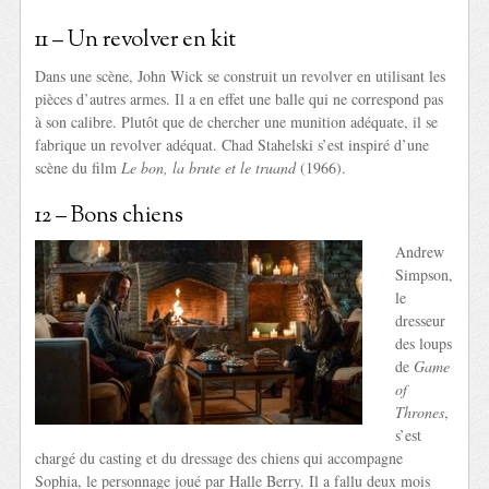
11 – Un revolver en kit
Dans une scène, John Wick se construit un revolver en utilisant les
pièces d’autres armes. Il a en effet une balle qui ne correspond pas
à son calibre. Plutôt que de chercher une munition adéquate, il se
fabrique un revolver adéquat. Chad Stahelski s’est inspiré d’une
scène du film
Le bon, la brute et le truand
(1966).
12 – Bons chiens
Andrew
Simpson,
le
dresseur
des loups
de
Game
of
Thrones
,
s’est
chargé du casting et du dressage des chiens qui accompagne
Sophia, le personnage joué par Halle Berry. Il a fallu deux mois