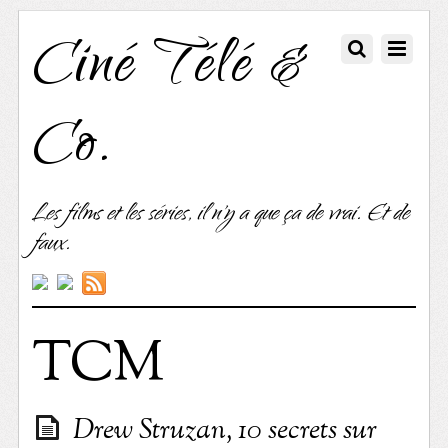
Ciné Télé &
Co.
Les films et les séries, il n'y a que ça de vrai. Et de
faux.
TCM
Drew Struzan, 10 secrets sur