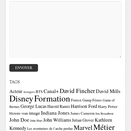
TAGS
David Fincher
Canal+
David Mills
Acteur
BTS
Avengers
Disney
Formation
Forrest Gump
Fémis
Game of
George Lucas
Harrison Ford
Harold Ramis
Harry Potter
thrones
Indiana Jones
image
Histoire vraie
James Cameron
Jim Broadbent
John Doe
John Williams
Kathleen
Julian Glover
John Hurt
Métier
Marvel
Kennedy
Les aventuriers de l’arche perdue