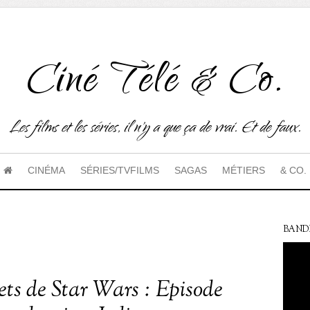
Ciné Télé & Co.
Les films et les séries, il n'y a que ça de vrai. Et de faux.
CINÉMA
SÉRIES/TVFILMS
SAGAS
MÉTIERS
& CO.
BAND
rets de Star Wars : Episode