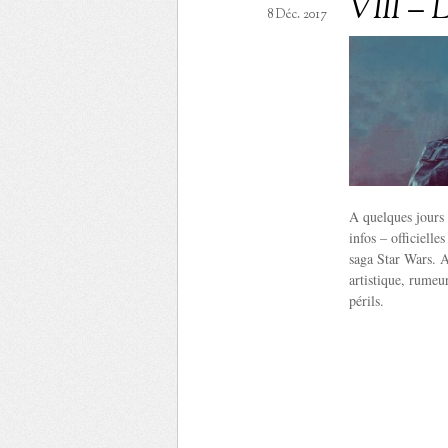
VIII – L
8 Déc. 2017
A quelques jours 
infos – officielle
saga Star Wars. 
artistique, rumeur
périls.