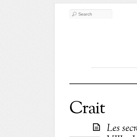
Crait
Les sec