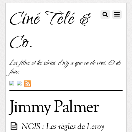
Ciné Télé &
Co.
Les films et les séries, il n'y a que ça de vrai. Et de
faux.
Jimmy Palmer
NCIS : Les règles de Leroy