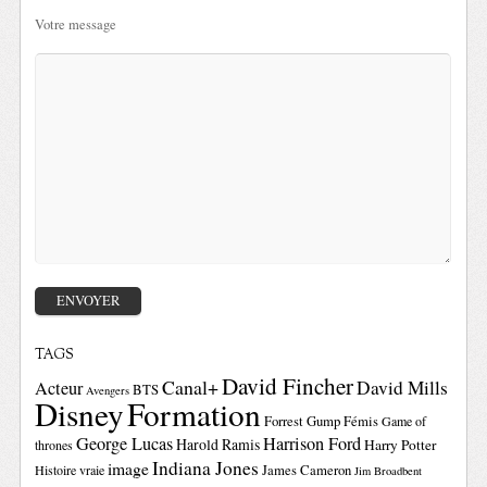
Votre message
TAGS
David Fincher
Canal+
David Mills
Acteur
BTS
Avengers
Disney
Formation
Forrest Gump
Fémis
Game of
George Lucas
Harrison Ford
Harold Ramis
Harry Potter
thrones
Indiana Jones
image
Histoire vraie
James Cameron
Jim Broadbent