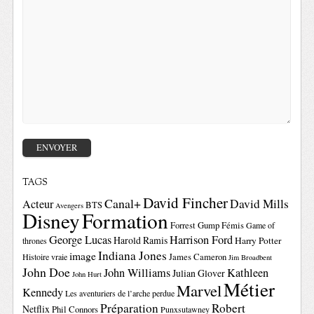
TAGS
David Fincher
Canal+
David Mills
Acteur
BTS
Avengers
Disney
Formation
Forrest Gump
Fémis
Game of
George Lucas
Harrison Ford
Harold Ramis
Harry Potter
thrones
Indiana Jones
image
Histoire vraie
James Cameron
Jim Broadbent
John Doe
John Williams
Kathleen
Julian Glover
John Hurt
Métier
Marvel
Kennedy
Les aventuriers de l’arche perdue
Préparation
Robert
Netflix
Phil Connors
Punxsutawney