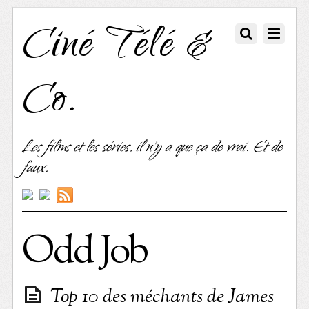
Ciné Télé &
Co.
Les films et les séries, il n'y a que ça de vrai. Et de
faux.
Odd Job
Top 10 des méchants de James