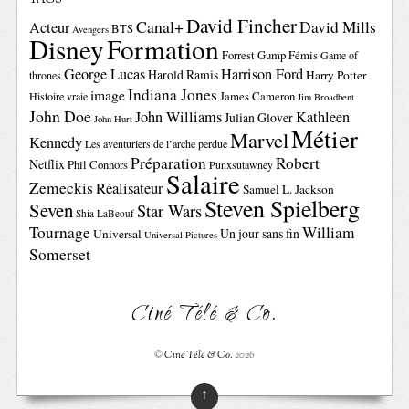
TAGS
David Fincher
Canal+
David Mills
Acteur
BTS
Avengers
Disney
Formation
Forrest Gump
Fémis
Game of
George Lucas
Harrison Ford
Harold Ramis
Harry Potter
thrones
Indiana Jones
image
Histoire vraie
James Cameron
Jim Broadbent
John Doe
John Williams
Kathleen
Julian Glover
John Hurt
Métier
Marvel
Kennedy
Les aventuriers de l’arche perdue
Préparation
Robert
Netflix
Phil Connors
Punxsutawney
Salaire
Zemeckis
Réalisateur
Samuel L. Jackson
Steven Spielberg
Seven
Star Wars
Shia LaBeouf
Tournage
William
Un jour sans fin
Universal
Universal Pictures
Somerset
Ciné Télé & Co.
©
Ciné Télé & Co.
2026
↑