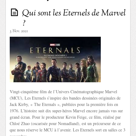
Qui sont les Eternels de Marvel
?
3 Nov. 2021
Vingt-cinquième film de l’Univers Cinématographique Marvel
(MCU), Les Eternels s’inspire des bandes dessinées originales de
Jack Kirby, « The Eternals », publiées pour la première fois en
1976. L’histoire suit dix super-héros Marvel encore jamais vus sur
grand écran. Pour le producteur Kevin Feige, ce film, réalisé par
Chloé Zhao (oscarisée pour Nomadland), est un précurseur de ce
que nous réserve le MCU à l’avenir. Les Eternels sort en salles ce 3