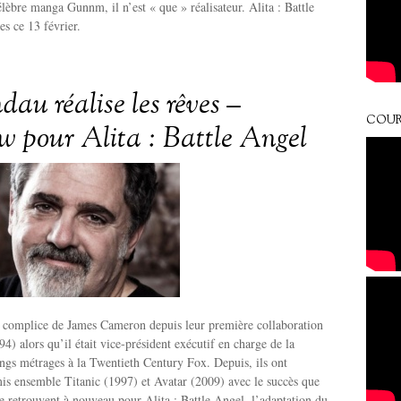
élèbre manga Gunnm, il n’est « que » réalisateur. Alita : Battle
es ce 13 février.
au réalise les rêves –
COUR
ew pour Alita : Battle Angel
e complice de James Cameron depuis leur première collaboration
4) alors qu’il était vice-président exécutif en charge de la
ngs métrages à la Twentieth Century Fox. Depuis, ils ont
 ensemble Titanic (1997) et Avatar (2009) avec le succès que
 se retrouvent à nouveau pour Alita : Battle Angel, l’adaptation du