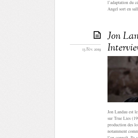
l’adaptation du c
Angel sort en sall
Jon Land
Intervi
13 Fév. 2019
Jon Landau est l
sur True Lies (199
production des lo
notamment commis
l’on connaît. Ils