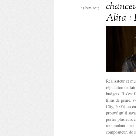
chanceu
13 Fév. 2019
Alita :
Réalisateur et mu
réputation de fai
budgets. Il s’est
films de genre, s
City, 2005) ou en
prouvé qu’il sava
porter plusieurs 
accumulant ainsi 
compositeur, de s