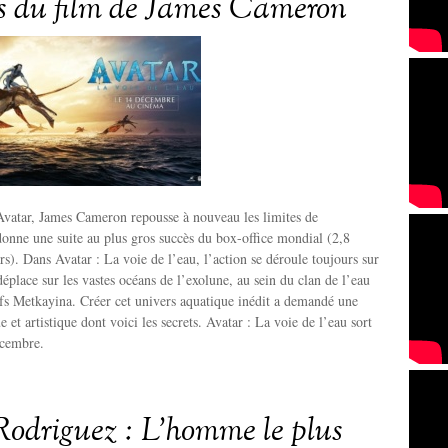
es du film de James Cameron
Avatar, James Cameron repousse à nouveau les limites de
donne une suite au plus gros succès du box-office mondial (2,8
rs). Dans Avatar : La voie de l’eau, l’action se déroule toujours sur
éplace sur les vastes océans de l’exolune, au sein du clan de l’eau
ifs Metkayina. Créer cet univers aquatique inédit a demandé une
 et artistique dont voici les secrets. Avatar : La voie de l’eau sort
écembre.
Rodriguez : L’homme le plus