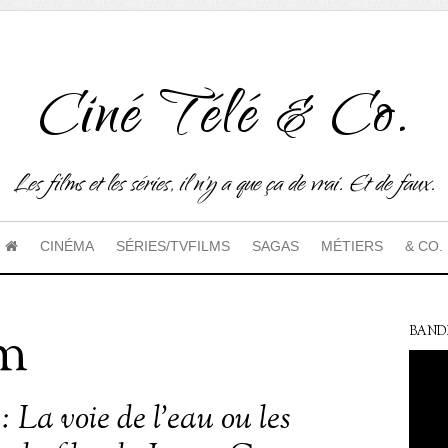
Ciné Télé & Co.
Les films et les séries, il n'y a que ça de vrai. Et de faux.
CINÉMA
SÉRIES/TVFILMS
SAGAS
MÉTIERS
& CO.
rm
BAND
 La voie de l’eau ou les