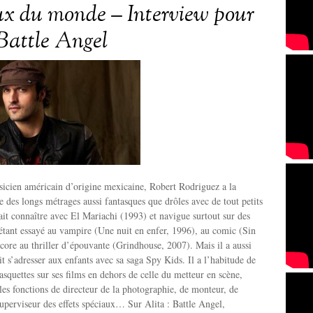
x du monde – Interview pour
 Battle Angel
sicien américain d’origine mexicaine, Robert Rodriguez a la
re des longs métrages aussi fantasques que drôles avec de tout petits
 fait connaître avec El Mariachi (1993) et navigue surtout sur des
’étant essayé au vampire (Une nuit en enfer, 1996), au comic (Sin
core au thriller d’épouvante (Grindhouse, 2007). Mais il a aussi
it s’adresser aux enfants avec sa saga Spy Kids. Il a l’habitude de
casquettes sur ses films en dehors de celle du metteur en scène,
les fonctions de directeur de la photographie, de monteur, de
uperviseur des effets spéciaux… Sur Alita : Battle Angel,