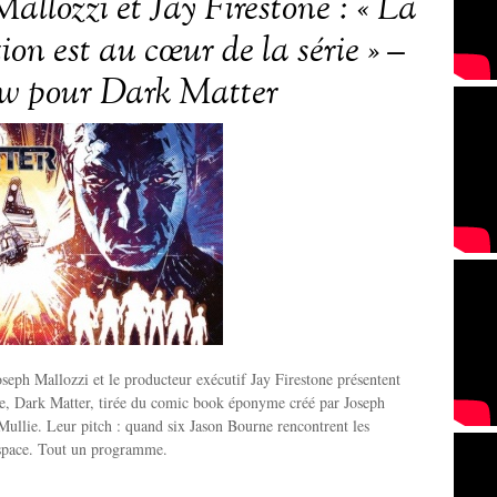
allozzi et Jay Firestone : « La
on est au cœur de la série » –
ew pour Dark Matter
eph Mallozzi et le producteur exécutif Jay Firestone présentent
ie, Dark Matter, tirée du comic book éponyme créé par Joseph
Mullie. Leur pitch : quand six Jason Bourne rencontrent les
space. Tout un programme.