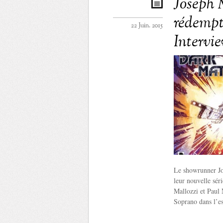
Joseph M
rédempti
22 Juin. 2015
Intervi
Le showrunner Jos
leur nouvelle sér
Mallozzi et Paul 
Soprano dans l’e