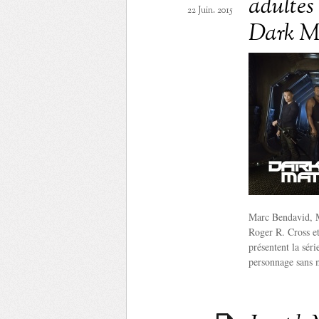
adultes 
22 Juin. 2015
Dark M
Marc Bendavid, M
Roger R. Cross et
présentent la séri
personnage sans 