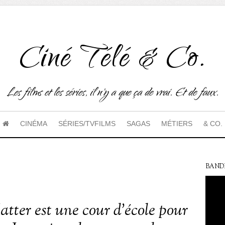
Ciné Télé & Co.
Les films et les séries, il n'y a que ça de vrai. Et de faux.
CINÉMA
SÉRIES/TVFILMS
SAGAS
MÉTIERS
& CO.
BAND
tter est une cour d’école pour