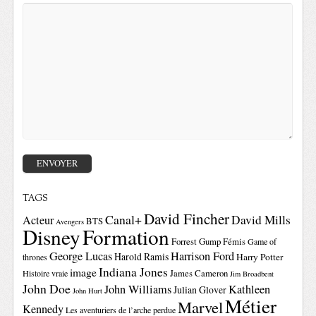
TAGS
David Fincher
Canal+
David Mills
Acteur
BTS
Avengers
Disney
Formation
Forrest Gump
Fémis
Game of
George Lucas
Harrison Ford
Harold Ramis
Harry Potter
thrones
Indiana Jones
image
Histoire vraie
James Cameron
Jim Broadbent
John Doe
John Williams
Kathleen
Julian Glover
John Hurt
Métier
Marvel
Kennedy
Les aventuriers de l’arche perdue