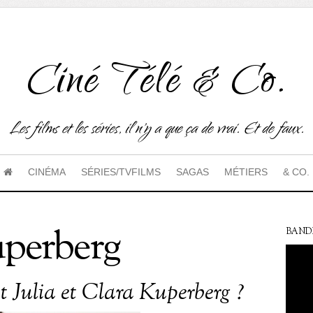
Ciné Télé & Co.
Les films et les séries, il n'y a que ça de vrai. Et de faux.
CINÉMA
SÉRIES/TVFILMS
SAGAS
MÉTIERS
& CO.
uperberg
BAND
t Julia et Clara Kuperberg ?