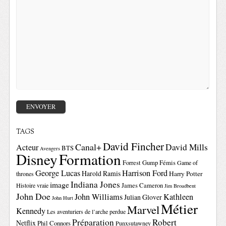
TAGS
David Fincher
Canal+
David Mills
Acteur
BTS
Avengers
Disney
Formation
Forrest Gump
Fémis
Game of
George Lucas
Harrison Ford
Harold Ramis
Harry Potter
thrones
Indiana Jones
image
Histoire vraie
James Cameron
Jim Broadbent
John Doe
John Williams
Kathleen
Julian Glover
John Hurt
Métier
Marvel
Kennedy
Les aventuriers de l’arche perdue
Préparation
Robert
Netflix
Phil Connors
Punxsutawney