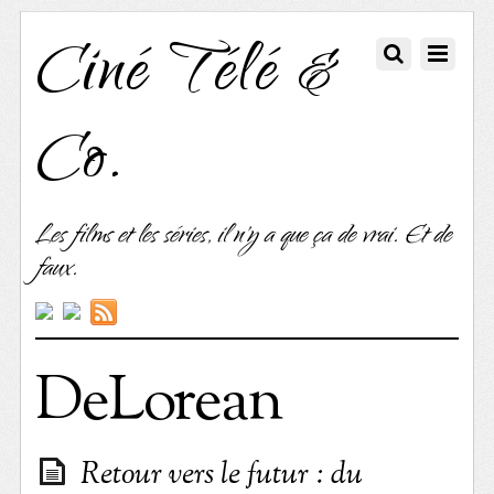
Ciné Télé &
Co.
Les films et les séries, il n'y a que ça de vrai. Et de
faux.
DeLorean
Retour vers le futur : du