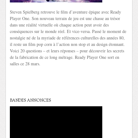
Steven Spielberg retrouve le film d’aventure épique avec Ready
Player One. Son nouveau terrain de jeu est une chasse au trésor
dans une réalité virtuelle où chaque action peut avoir des
conséquences sur le monde réel. Et vice-versa. Passé le moment de
nostalgie né de la myriade de références culturelles des années 80,
il reste un film pop corn à l’action non stop et au design étonnant.
Voici 20 questions – et leurs réponses – pour découvrir les secrets
de la fabrication de ce long métrage. Ready Player One sort en
salles ce 28 mars.
BANDES ANNONCES