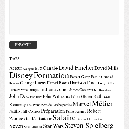
TAGS
David Fincher
Canal+
David Mills
Acteur
BTS
Avengers
Disney
Formation
Forrest Gump
Fémis
Game of
George Lucas
Harrison Ford
Harold Ramis
Harry Potter
thrones
Indiana Jones
image
Histoire vraie
James Cameron
Jim Broadbent
John Doe
John Williams
Kathleen
Julian Glover
John Hurt
Métier
Marvel
Kennedy
Les aventuriers de l’arche perdue
Préparation
Robert
Netflix
Phil Connors
Punxsutawney
Salaire
Zemeckis
Réalisateur
Samuel L. Jackson
Steven Spielberg
Seven
Star Wars
Shia LaBeouf